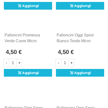
Aggiungi
Aggiungi
Palloncini Promessa
Palloncini Oggi Sposi
Verde Cuore Micro
Bianco Tondo Micro
Shape 4" (10cm) In
Shape 4" (10cm) In
4,50 €
4,50 €
Mylar, 5pz.
Mylar, 5pz.
-
+
-
+
Aggiungi
Aggiungi
Palloncino Oggi Sposi
Palloncino Oggi Sposi