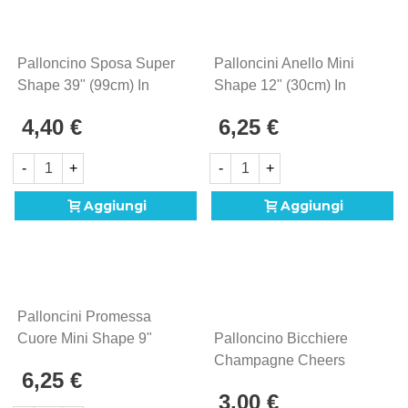
Palloncino Sposa Super
Palloncini Anello Mini
Shape 39" (99cm) In
Shape 12" (30cm) In
Mylar, 1pz.
Mylar, 5pz.
4,40 €
6,25 €
-
+
-
+
Aggiungi
Aggiungi
Palloncini Promessa
Cuore Mini Shape 9"
Palloncino Bicchiere
(22cm) In Mylar, 5pz.
Champagne Cheers
6,25 €
Super Shape 38" (96cm)
3,00 €
In Mylar, 1pz.