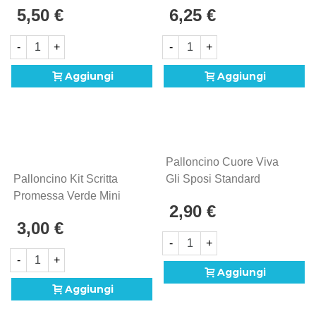
5,50 €
6,25 €
-
+
-
+
Aggiungi
Aggiungi
Palloncino Cuore Viva
Palloncino Kit Scritta
Gli Sposi Standard
Promessa Verde Mini
Shape 18" (45cm) In
2,90 €
Shape 14" (35cm) In
Mylar, 1pz.
3,00 €
Mylar, 1pz.
-
+
-
+
Aggiungi
Aggiungi