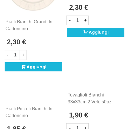
Compostabile Con
2,30 €
Bordo Pieghettato 25cm,
20pz.
-
+
Piatti Bianchi Grandi In
Cartoncino
Aggiungi
Compostabile, Bordo
2,30 €
Pieghettato 27cm, 20pz.
-
+
Aggiungi
Tovaglioli Bianchi
33x33cm 2 Veli, 50pz.
Piatti Piccoli Bianchi In
1,90 €
Cartoncino
Compostabile, Bordo
1,85 €
-
+