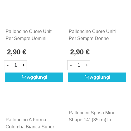
Palloncino Cuore Uniti
Palloncino Cuore Uniti
Per Sempre Uomini
Per Sempre Donne
Standard Shape 18"
Standard Shape 18"
2,90 €
2,90 €
(45cm) In Mylar, 1pz.
(45cm) In Mylar, 1pz.
-
+
-
+
Aggiungi
Aggiungi
Palloncini Sposo Mini
Palloncino A Forma
Shape 14" (35cm) In
Colomba Bianca Super
Mylar, 5pz.