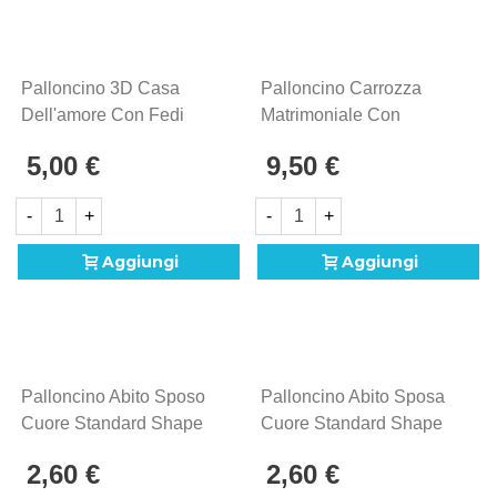
Palloncino 3D Casa
Palloncino Carrozza
Dell'amore Con Fedi
Matrimoniale Con
Super Shape 34" (86cm)
Cavalli Super Shape 40"
5,00 €
9,50 €
In Mylar, 1pz.
(101cm) In Mylar, 1pz.
-
+
-
+
Aggiungi
Aggiungi
Palloncino Abito Sposo
Palloncino Abito Sposa
Cuore Standard Shape
Cuore Standard Shape
18" (45cm) In Mylar, 1pz.
18" (45cm) In Mylar, 1pz.
2,60 €
2,60 €