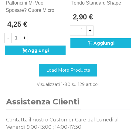
Palloncini Mi Vuoi
Tondo Standard Shape
Sposare? Cuore Micro
18" (45cm) In Mylar, 1pz.
2,90 €
Shape 4" (10cm) In
4,25 €
Mylar, 5pz.
-
+
-
+
Aggiungi
Aggiungi
Load More Products
Visualizzati
1
-80 su 129 articoli
Assistenza Clienti
Contatta il nostro Customer Care
dal Lunedi al
Venerdì 9:00-13:00 ; 14:00-17:30