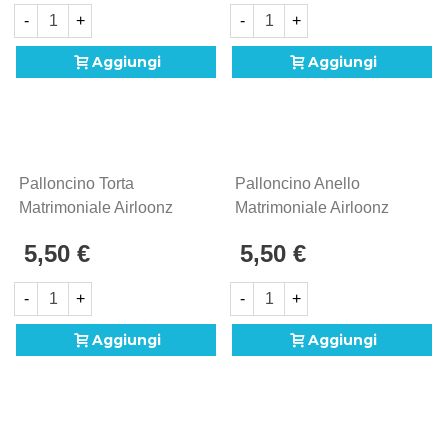
-
+
-
+
Aggiungi
Aggiungi
Palloncino Torta
Palloncino Anello
Matrimoniale Airloonz
Matrimoniale Airloonz
25" (63cm) In Mylar, 1pz.
21" (53cm) In Mylar, 1pz.
5,50 €
5,50 €
-
+
-
+
Aggiungi
Aggiungi