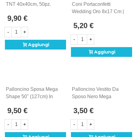
TNT 40x40cm, 50pz.
Coni Portaconfetti
Wedding Oro 8x17 Cm |
9,90 €
Set 10 Pz
5,20 €
-
+
-
+
Aggiungi
Aggiungi
Palloncino Sposa Mega
Palloncino Vestito Da
Shape 50" (127cm) In
Sposo Nero Mega
Mylar, 1pz.
Shape 46" (116cm) In
9,50 €
3,50 €
Mylar, 1pz.
-
+
-
+