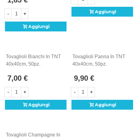
Pieghettato 21cm, 20pz.
Aggiungi
-
+
Aggiungi
Tovaglioli Bianchi In TNT
Tovaglioli Panna In TNT
40x40cm, 50pz.
40x40cm, 50pz.
7,00 €
9,90 €
-
+
-
+
Aggiungi
Aggiungi
Tovaglioli Champagne In