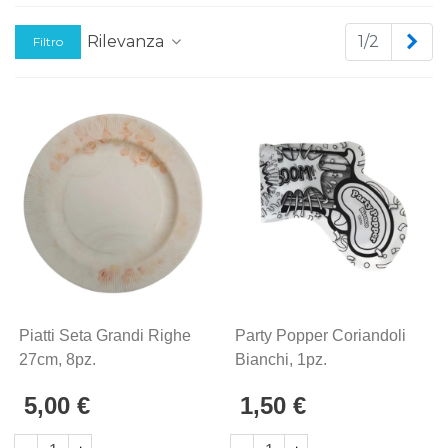
Leggi di più
Suc
Rilevanza
1/2
Filtro
Piatti Seta Grandi Righe
Party Popper Coriandoli
27cm, 8pz.
Bianchi, 1pz.
5,00 €
1,50 €