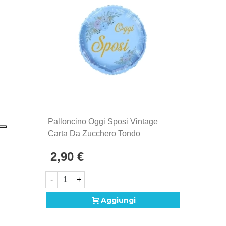
Palloncino Oggi Sposi Vintage
Carta Da Zucchero Tondo
Standard Shape 18" (45cm) In
2,90 €
Mylar, 1pz.
-
+
Aggiungi