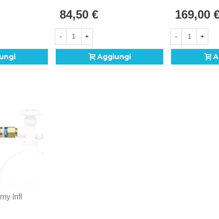
1pz.
1pz.
84,50 €
169,00 
-
+
-
+
ungi
Aggiungi
A
my Infl