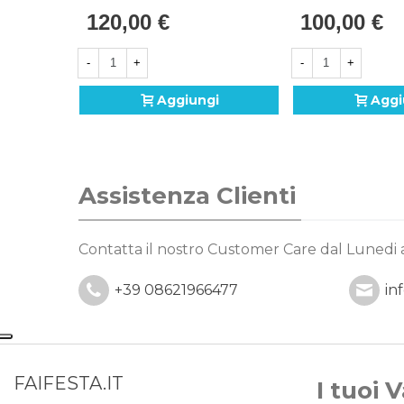
Pressione, 1pz.
120,00 €
100,00 €
-
+
-
+
Aggiungi
Aggi
Assistenza Clienti
Contatta il nostro Customer Care
dal Lunedi a
+39 08621966477
in
FAIFESTA.IT
I tuoi 