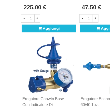
1pz.
225,00 €
47,50 €
-
+
-
+
Aggiungi
Aggi
Erogatore Conwin Base
Erogatore Econo
Con Indicatore Di
60/40 1pz.