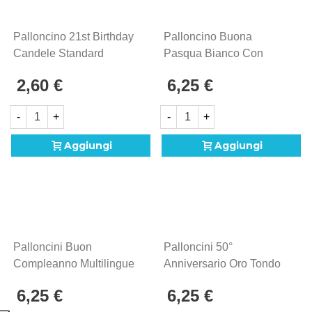
Palloncino 21st Birthday
Palloncino Buona
Candele Standard
Pasqua Bianco Con
Shape 18" (45cm) In
Decori Primaverili, 9"
2,60 €
6,25 €
Mylar, 1pz.
(22cm), 5pz.
-
+
-
+
Aggiungi
Aggiungi
Palloncini Buon
Palloncini 50°
Compleanno Multilingue
Anniversario Oro Tondo
Tondo Mini Shape 9"
Mini Shape 9" (22cm) In
6,25 €
6,25 €
(22cm) In Mylar, 5pz.
Mylar, 5pz.