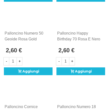
Palloncino Numero 50
Palloncino Happy
Geoide Rosa Gold
Birthday 70 Rosa E Nero
Standard Shape 18"
Olografico Standard
2,60 €
2,60 €
(45cm) In Mylar, 1pz.
Shape 18" (45cm) In
Mylar, 1pz.
-
+
-
+
Aggiungi
Aggiungi
Palloncino Cornice
Palloncino Numero 18