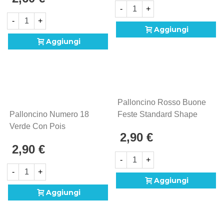
-
+
-
+
Aggiungi
Aggiungi
Palloncino Rosso Buone
Palloncino Numero 18
Feste Standard Shape
Verde Con Pois
18" (45cm) In Mylar, 1pz.
2,90 €
Standard Shape 18"
2,90 €
(45cm) In Mylar, 1pz.
-
+
-
+
Aggiungi
Aggiungi