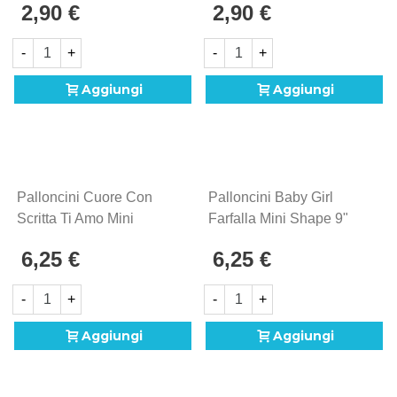
2,90 €
2,90 €
Mylar, 1pz.
(45cm) In Mylar, 1pz.
-
+
-
+
Aggiungi
Aggiungi
Palloncini Cuore Con
Palloncini Baby Girl
Scritta Ti Amo Mini
Farfalla Mini Shape 9"
Shape 9" (22cm) In
(22cm) In Mylar, 5pz.
6,25 €
6,25 €
Mylar, 5pz.
-
+
-
+
Aggiungi
Aggiungi