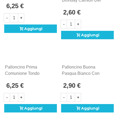
9" (22cm) In Mylar, 5pz.
Birthday Camion Dei
6,25 €
Pompieri Standard
2,60 €
Shape 18" (45cm) In
-
+
Mylar, 1pz.
-
+
Aggiungi
Aggiungi
Palloncino Prima
Palloncino Buona
Comunione Tondo
Pasqua Bianco Con
Bianco 9" (22cm), 5pz.
Decori Primaverili, 18"
6,25 €
2,90 €
(45cm) 1pz
-
+
-
+
Aggiungi
Aggiungi