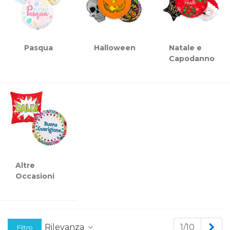
Pasqua
Halloween
Natale e
Capodanno
Altre
Occasioni
Suc
Rilevanza
1/10
Filtro