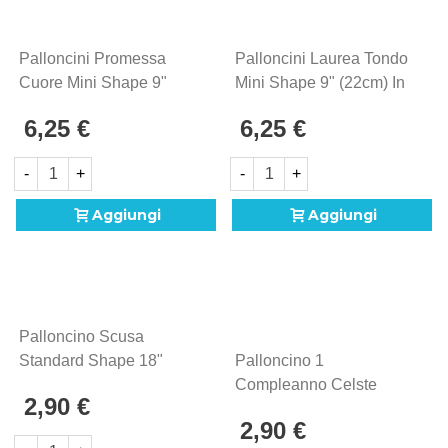
Palloncini Promessa
Palloncini Laurea Tondo
Cuore Mini Shape 9"
Mini Shape 9" (22cm) In
(22cm) In Mylar, 5pz.
Mylar, 5pz.
6,25 €
6,25 €
-
+
-
+
Aggiungi
Aggiungi
Palloncino Scusa
Standard Shape 18"
Palloncino 1
(45cm) In Mylar, 1pz.
Compleanno Celste
2,90 €
Standard Shape 18"
2,90 €
(45cm) In Mylar, 1pz.