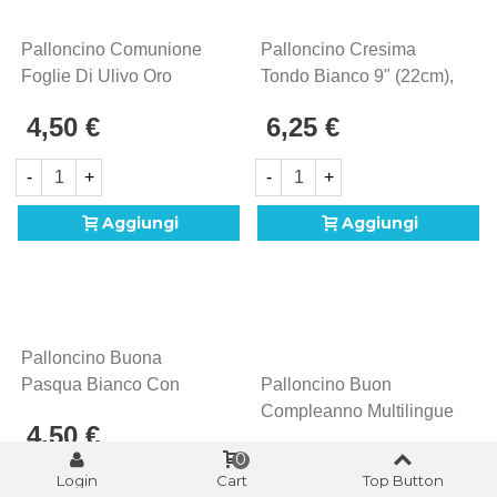
Palloncino Comunione
Palloncino Cresima
Foglie Di Ulivo Oro
Tondo Bianco 9" (22cm),
Tondo 4''(10cm), 5pz.
5pz.
4,50 €
6,25 €
-
+
-
+
Aggiungi
Aggiungi
Palloncino Buona
Pasqua Bianco Con
Palloncino Buon
Decori Primaverili, 4"
Compleanno Multilingue
4,50 €
(10cm), 5pz,
Tondo Standard Shape
2,90 €
0
18" (45cm) In Mylar, 1pz.
Login
Cart
Top Button
-
+