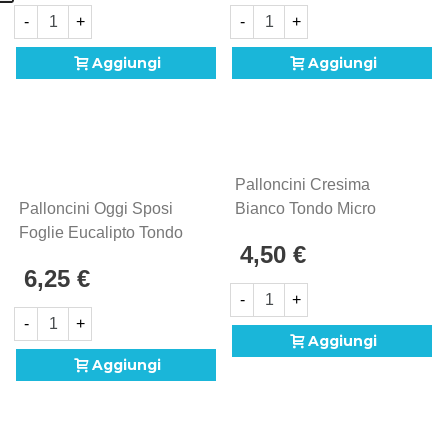
-
+
-
+
Aggiungi
Aggiungi
Palloncini Cresima
Palloncini Oggi Sposi
Bianco Tondo Micro
Foglie Eucalipto Tondo
Shape 4" (10cm) In
4,50 €
Mini Shape 9" (22cm) In
Mylar, 5pz.
6,25 €
Mylar, 5pz.
-
+
-
+
Aggiungi
Aggiungi