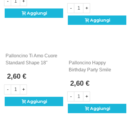
-
+
-
+
Aggiungi
Aggiungi
Palloncino Ti Amo Cuore
Standard Shape 18"
Palloncino Happy
(45cm) In Mylar, 1pz.
Birthday Party Smile
2,60 €
Standard Shape 18"
2,60 €
(45cm) In Mylar, 1pz.
-
+
-
+
Aggiungi
Aggiungi