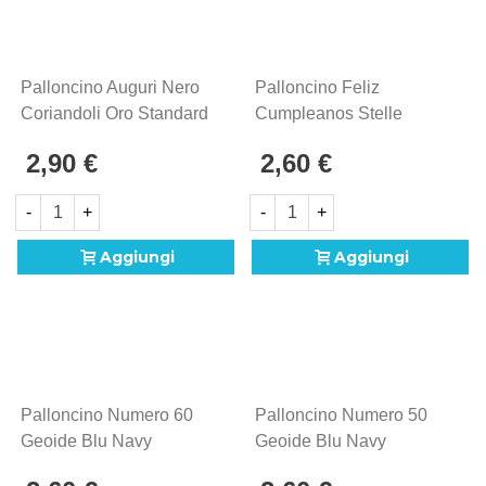
Palloncino Auguri Nero
Palloncino Feliz
Coriandoli Oro Standard
Cumpleanos Stelle
Shape 18" (45cm) In
Filanti Standard Shape
2,90 €
2,60 €
Mylar, 1pz.
18" (45cm) In Mylar, 1pz.
-
+
-
+
Aggiungi
Aggiungi
Palloncino Numero 60
Palloncino Numero 50
Geoide Blu Navy
Geoide Blu Navy
Standard Shape 18"
Standard Shape 18"