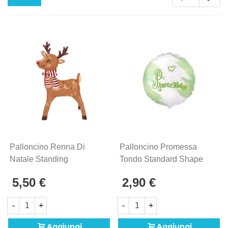
Palloncino Renna Di
Palloncino Promessa
Natale Standing
Tondo Standard Shape
39''-99cm In Mylar, 1pz.
18" (45cm) In Mylar, 1pz.
5,50 €
2,90 €
-
+
-
+
Aggiungi
Aggiungi