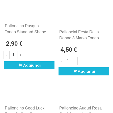
Palloncino Pasqua
Tondo Standard Shape
Palloncini Festa Della
18" (45cm) In Mylar, 1pz.
Donna 8 Marzo Tondo
2,90 €
Micro Shape 4" (10cm) In
4,50 €
Mylar, 5pz.
-
+
-
+
Aggiungi
Aggiungi
Palloncino Good Luck
Palloncino Auguri Rosa