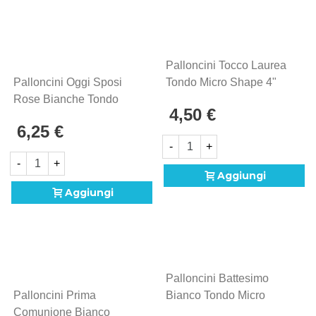
Palloncini Tocco Laurea
Palloncini Oggi Sposi
Tondo Micro Shape 4"
Rose Bianche Tondo
(10cm) In Mylar, 5pz.
4,50 €
Mini Shape 9" (22cm) In
6,25 €
Mylar, 5pz.
-
+
-
+
Aggiungi
Aggiungi
Palloncini Battesimo
Palloncini Prima
Bianco Tondo Micro
Comunione Bianco
Shape 4" (10cm) In