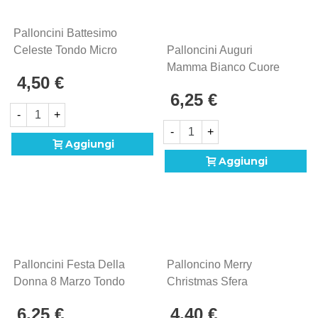
Palloncini Battesimo
Celeste Tondo Micro
Palloncini Auguri
Shape 4" (10cm) In
Mamma Bianco Cuore
4,50 €
Mylar, 5pz.
Mini Shape 9" (22cm) In
6,25 €
Mylar, 5pz.
-
+
-
+
Aggiungi
Aggiungi
Palloncini Festa Della
Palloncino Merry
Donna 8 Marzo Tondo
Christmas Sfera
Mini Shape 9" (22cm) In
Standard Shape 22"
6,25 €
4,40 €
Mylar, 5pz.
(55cm) In Mylar, 1pz.