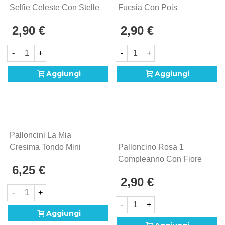
Selfie Celeste Con Stelle
Fucsia Con Pois
Super Shape 23" (58cm)
Standard Shape 18"
2,90 €
2,90 €
In Mylar, 1pz.
(45cm) In Mylar, 1pz.
-
+
-
+
Aggiungi
Aggiungi
Palloncini La Mia
Cresima Tondo Mini
Palloncino Rosa 1
Shape 9" (22cm) In
Compleanno Con Fiore
6,25 €
Mylar, 5pz.
Standard Shape 18"
2,90 €
(45cm) In Mylar, 1pz.
-
+
-
+
Aggiungi