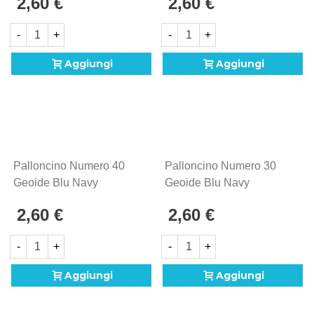
2,60 €
2,60 €
(45cm) In Mylar, 1pz.
(45cm) In Mylar, 1pz.
-
+
-
+
Aggiungi
Aggiungi
Palloncino Numero 40
Palloncino Numero 30
Geoide Blu Navy
Geoide Blu Navy
Standard Shape 18"
Standard Shape 18"
2,60 €
2,60 €
(45cm) In Mylar, 1pz.
(45cm) In Mylar, 1pz.
-
+
-
+
Aggiungi
Aggiungi