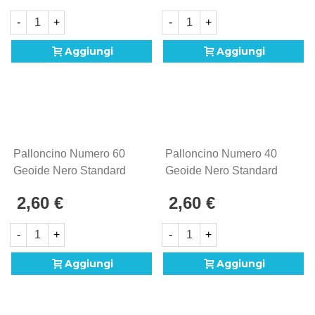
-
+
-
+
Aggiungi
Aggiungi
Palloncino Numero 60
Palloncino Numero 40
Geoide Nero Standard
Geoide Nero Standard
Shape 18" (45cm) In
Shape 18" (45cm) In
2,60 €
2,60 €
Mylar, 1pz.
Mylar, 1pz.
-
+
-
+
Aggiungi
Aggiungi