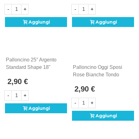
-
+
-
+
Aggiungi
Aggiungi
Palloncino 25° Argento
Standard Shape 18"
Palloncino Oggi Sposi
(45cm) In Mylar, 1pz.
Rose Bianche Tondo
2,90 €
Standard Shape 18"
2,90 €
(45cm) In Mylar, 1pz.
-
+
-
+
Aggiungi
Aggiungi