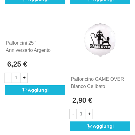
Palloncini 25°
Anniversario Argento
Tondo Mini Shape 9"
6,25 €
(22cm) In Mylar, 5pz.
-
+
Palloncino GAME OVER
Bianco Celibato
Aggiungi
Standard Shape 18"
2,90 €
(45cm) In Mylar, 1pz.
-
+
Aggiungi