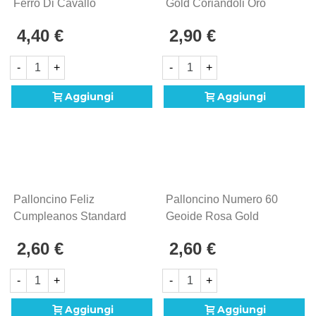
Ferro Di Cavallo
Gold Coriandoli Oro
Arcobaleno Orbz 16"
Standard Shape 18"
4,40 €
2,90 €
(40cm) In Mylar, 1pz.
(45cm) In Mylar, 1pz.
-
+
-
+
Aggiungi
Aggiungi
Palloncino Feliz
Palloncino Numero 60
Cumpleanos Standard
Geoide Rosa Gold
Shape 18" (45cm) In
Standard Shape 18"
2,60 €
2,60 €
Mylar, 1pz.
(45cm) In Mylar, 1pz.
-
+
-
+
Aggiungi
Aggiungi