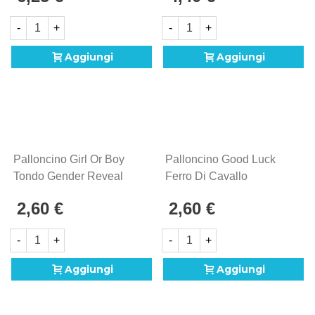
-
+
-
+
Aggiungi
Aggiungi
Palloncino Girl Or Boy
Palloncino Good Luck
Tondo Gender Reveal
Ferro Di Cavallo
Standard Shape 18"
Standard Shape 17"
2,60 €
2,60 €
(45cm) In Mylar, 1pz.
(43cm) In Mylar, 1pz.
-
+
-
+
Aggiungi
Aggiungi