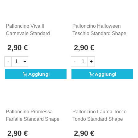
Palloncino Viva Il
Palloncino Halloween
Carnevale Standard
Teschio Standard Shape
Shape 18" (45cm) In
18" (45cm) In Mylar, 1pz.
2,90 €
2,90 €
Mylar, 1pz.
-
+
-
+
Aggiungi
Aggiungi
Palloncino Promessa
Palloncino Laurea Tocco
Farfalle Standard Shape
Tondo Standard Shape
18" (45cm) In Mylar, 1pz.
18" (45cm) In Mylar, 1pz.
2,90 €
2,90 €