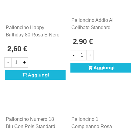
Palloncino Addio Al
Palloncino Happy
Celibato Standard
Birthday 80 Rosa E Nero
Shape 18" (45cm) In
2,90 €
Olografico Standard
Mylar, 1pz.
2,60 €
Shape 18" (45cm) In
-
+
Mylar, 1pz.
-
+
Aggiungi
Aggiungi
Palloncino Numero 18
Palloncino 1
Blu Con Pois Standard
Compleanno Rosa
Shape 18" (45cm) In
Standard Shape 18"