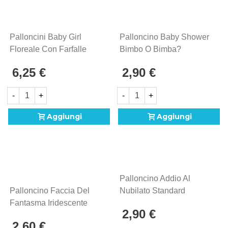
Palloncini Baby Girl
Palloncino Baby Shower
Floreale Con Farfalle
Bimbo O Bimba?
Mini Shape 9" (22cm) In
Standard Shape 18"
6,25 €
2,90 €
Mylar, 5pz.
(45cm) In Mylar, 1pz.
-
+
-
+
Aggiungi
Aggiungi
Palloncino Addio Al
Palloncino Faccia Del
Nubilato Standard
Fantasma Iridescente
Shape 18" (45cm) In
2,90 €
Standard Shape 18"
Mylar, 1pz.
2,60 €
(45cm) In Mylar, 1pz.