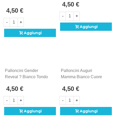
4,50 €
Tondo Micro Shape 4"
Mylar, 5pz.
4,50 €
(10cm) In Mylar, 5pz.
-
+
-
+
Aggiungi
Aggiungi
Palloncini Gender
Palloncini Auguri
Reveal ? Bianco Tondo
Mamma Bianco Cuore
Micro Shape 4" (10cm) In
Micro Shape 4" (10cm) In
4,50 €
4,50 €
Mylar, 5pz.
Mylar, 5pz.
-
+
-
+
Aggiungi
Aggiungi