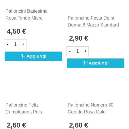
Palloncini Battesimo
Rosa Tondo Micro
Palloncino Festa Della
Shape 4" (10cm) In
Donna 8 Marzo Standard
4,50 €
Mylar, 5pz.
Shape 18" (45cm) In
2,90 €
Mylar, 1pz.
-
+
-
+
Aggiungi
Aggiungi
Palloncino Feliz
Palloncino Numero 30
Cumpleanos Pois
Geoide Rosa Gold
Standard Shape 18"
Standard Shape 18"
2,60 €
2,60 €
(45cm) In Mylar, 1pz.
(45cm) In Mylar, 1pz.