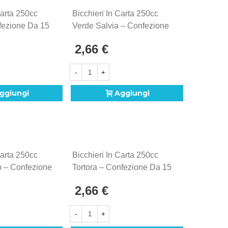
Carta 250cc
Bicchieri In Carta 250cc
fezione Da 15
Verde Salvia – Confezione
Da 15 Pezzi
2,66 €
-
+
ggiungi
Aggiungi
Carta 250cc
Bicchieri In Carta 250cc
o – Confezione
Tortora – Confezione Da 15
Pezzi
2,66 €
-
+