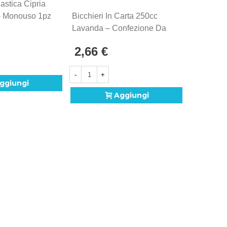
lastica Cipria
 Monouso 1pz
Bicchieri In Carta 250cc
Lavanda – Confezione Da
15 Pezzi
2,66 €
-
+
ggiungi
Aggiungi