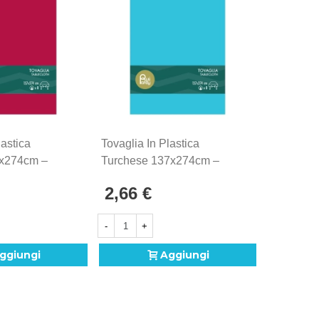
orata e scenografica, adatta a ogni tipo di
lastica
Tovaglia In Plastica
x274cm –
Turchese 137x274cm –
z
Monouso 1pz
2,66 €
-
+
ggiungi
Aggiungi