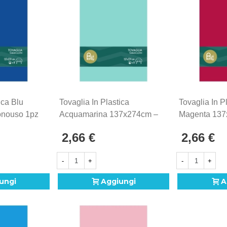
pleta senza stress, ottenendo una tavola organizzata, col
nno un vero successo.
ica Blu
Tovaglia In Plastica
Tovaglia In P
nouso 1pz
Acquamarina 137x274cm –
Magenta 137
Monouso 1pz
Monouso 1p
2,66 €
2,66 €
-
+
-
+
ungi
Aggiungi
A