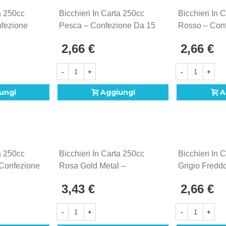
a 250cc
Bicchieri In Carta 250cc
Bicchieri In 
fezione
Pesca – Confezione Da 15
Rosso – Con
Pezzi
Pezzi
2,66 €
2,66 €
-
+
-
+
ungi
Aggiungi
A
a 250cc
Bicchieri In Carta 250cc
Bicchieri In 
Confezione
Rosa Gold Metal –
Grigio Fredd
Confezione Da 15 Pezzi
Da 15 Pezzi
3,43 €
2,66 €
-
+
-
+