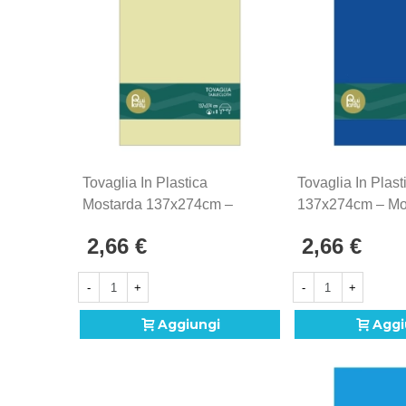
Conset coordinati puoi allestire una festa com
evento e perfetta per rendere ogni complea
Tovaglia In Plastica
Tovaglia In Plast
Mostarda 137x274cm –
137x274cm – Mo
Monouso 1pz
2,66 €
2,66 €
-
+
-
+
Aggiungi
Aggi