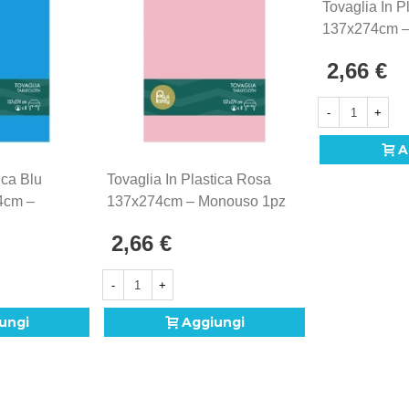
Tovaglia In P
137x274cm –
2,66 €
-
+
A
ica Blu
Tovaglia In Plastica Rosa
74cm –
137x274cm – Monouso 1pz
2,66 €
-
+
ungi
Aggiungi