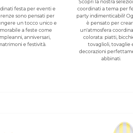
Scopri la nostra selezio
 tema scelto
dinati festa per eventi e
coordinati a tema per f
tesso tempo
rrenze sono pensati per
party indimenticabili! Og
ungere un tocco unico e
è pensato per crea
ne della tavola, permettendo anche ai meno esperti di ot
orabile a feste come
un'atmosfera coordina
l grazie alla loro composizione cromatica equilibrata.
mpleanni, anniversari,
colorata: piatti, bicchie
atrimoni e festività.
tovaglioli, tovaglie 
 feste: eleganza e stile per eventi e rico
decorazioni perfettam
abbinati.
ormali sono pensati per cerimonie come battesimi, comunio
icato ancora più importante, perché contribuisce a definire 
, argento o pastello.
ezza, grazie a grafiche delicate e a materiali resistenti 
ossa sentirsi coinvolto. *Il coordinato diventa così una ba
e.