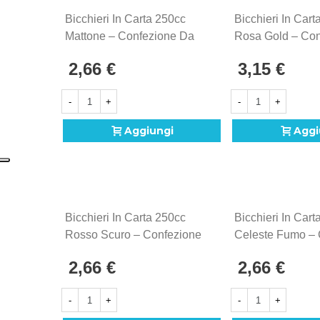
Bicchieri In Carta 250cc
Bicchieri In Cart
Mattone – Confezione Da
Rosa Gold – Con
15 Pezzi
Da 15 Pezzi
2,66 €
3,15 €
-
+
-
+
Aggiungi
Aggi
Bicchieri In Carta 250cc
Bicchieri In Cart
Rosso Scuro – Confezione
Celeste Fumo – 
Da 15 Pezzi
Da 15 Pezzi
2,66 €
2,66 €
-
+
-
+