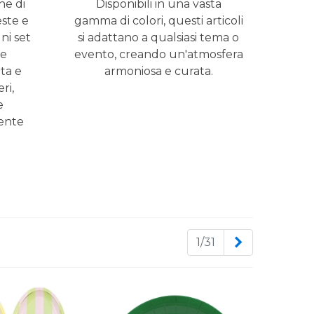
ne di
Disponibili in una vasta
este e
gamma di colori, questi articoli
ni set
si adattano a qualsiasi tema o
re
evento, creando un'atmosfera
tenere un risultato di grande impatto visivo.
ta e
armoniosa e curata.
ri,
e
rrenze speciali
ente
ni, cresime, lauree, matrimoni e anniversari.
il tono dell’evento. I colori principali
ma eleganti. L’obiettivo è creare un ambiente
se solida su cui costruire l’intera scenografia
Successivo
1/31