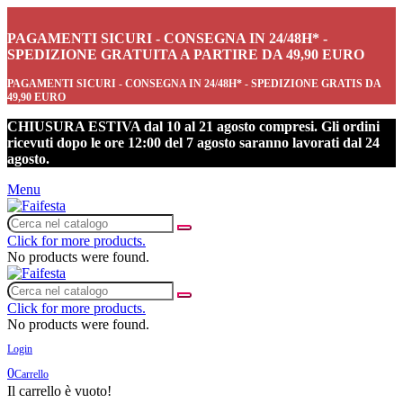
PAGAMENTI SICURI - CONSEGNA IN 24/48H* -
SPEDIZIONE GRATUITA A PARTIRE DA 49,90 EURO
PAGAMENTI SICURI - CONSEGNA IN 24/48H* - SPEDIZIONE GRATIS DA
49,90 EURO
CHIUSURA ESTIVA dal 10 al 21 agosto compresi. Gli ordini
ricevuti dopo le ore 12:00 del 7 agosto saranno lavorati dal 24
agosto.
Menu
Click for more products.
No products were found.
Click for more products.
No products were found.
Login
0
Carrello
Il carrello è vuoto!