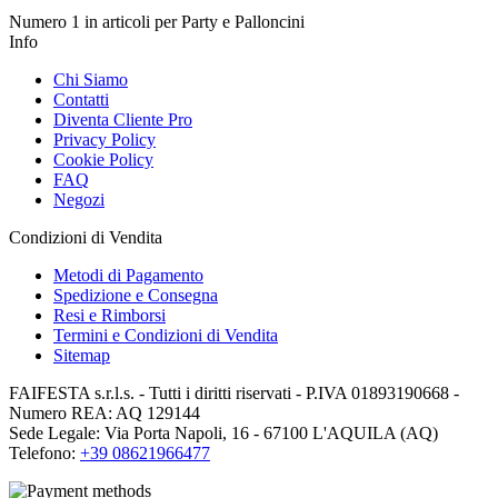
Numero 1 in articoli per Party e Palloncini
Info
Chi Siamo
Contatti
Diventa Cliente Pro
Privacy Policy
Cookie Policy
FAQ
Negozi
Condizioni di Vendita
Metodi di Pagamento
Spedizione e Consegna
Resi e Rimborsi
Termini e Condizioni di Vendita
Sitemap
FAIFESTA s.r.l.s. - Tutti i diritti riservati - P.IVA 01893190668 -
Numero REA: AQ 129144
Sede Legale: Via Porta Napoli, 16 - 67100 L'AQUILA (AQ)
Telefono:
+39 08621966477