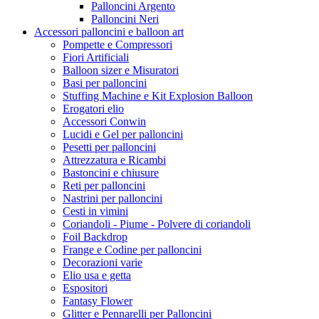
Palloncini Argento
Palloncini Neri
Accessori palloncini e balloon art
Pompette e Compressori
Fiori Artificiali
Balloon sizer e Misuratori
Basi per palloncini
Stuffing Machine e Kit Explosion Balloon
Erogatori elio
Accessori Conwin
Lucidi e Gel per palloncini
Pesetti per palloncini
Attrezzatura e Ricambi
Bastoncini e chiusure
Reti per palloncini
Nastrini per palloncini
Cesti in vimini
Coriandoli - Piume - Polvere di coriandoli
Foil Backdrop
Frange e Codine per palloncini
Decorazioni varie
Elio usa e getta
Espositori
Fantasy Flower
Glitter e Pennarelli per Palloncini