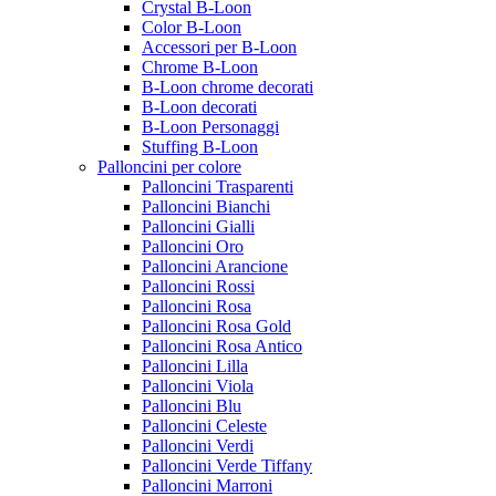
Crystal B-Loon
Color B-Loon
Accessori per B-Loon
Chrome B-Loon
B-Loon chrome decorati
B-Loon decorati
B-Loon Personaggi
Stuffing B-Loon
Palloncini per colore
Palloncini Trasparenti
Palloncini Bianchi
Palloncini Gialli
Palloncini Oro
Palloncini Arancione
Palloncini Rossi
Palloncini Rosa
Palloncini Rosa Gold
Palloncini Rosa Antico
Palloncini Lilla
Palloncini Viola
Palloncini Blu
Palloncini Celeste
Palloncini Verdi
Palloncini Verde Tiffany
Palloncini Marroni