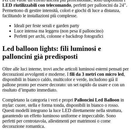
LED riutilizzabili con telecomando
, perfetti per palloncini da 24".
Permettono di gestire intensità, colori e giochi di luce a distanza,
facilitando le installazioni più complesse.
Ideali per feste serali e garden party
Luce intensa ma leggera (non pesa il palloncino)
Perfetti per archi, colonne e backdrop fotografici
Led balloon lights: fili luminosi e
palloncini già predisposti
Oltre alle luci interne, trovi anche articoli luminosi esterni pensati per
decorazioni avvolgenti e moderne. I
fili da 3 metri con micro led
,
disponibili in bianco caldo, multicolor e verde, includono già il
pallone pronto per essere decorato: un set rapido da usare e con un
risultato d’impatto immediato.
Completano la categoria i veri e propri
Palloncini Led Balloon
in
mylar: cuore, stella e forma tonda, disponibili in bianco o rosso.
Questi modelli integrano la luce LED direttamente nella struttura,
garantendo un effetto luminoso uniforme e impeccabile. Sono
perfetti per centrotavola, allestimenti per matrimoni o come
decorazione romantica.