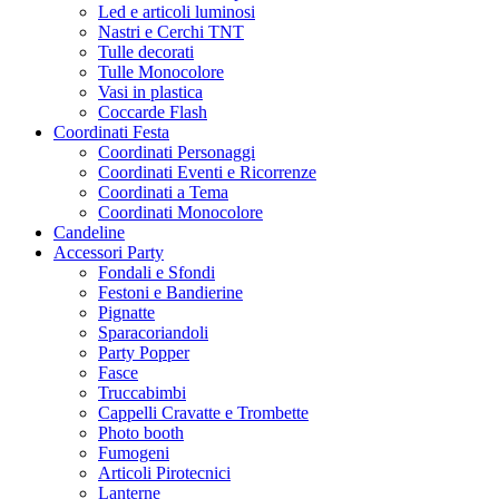
Led e articoli luminosi
Nastri e Cerchi TNT
Tulle decorati
Tulle Monocolore
Vasi in plastica
Coccarde Flash
Coordinati Festa
Coordinati Personaggi
Coordinati Eventi e Ricorrenze
Coordinati a Tema
Coordinati Monocolore
Candeline
Accessori Party
Fondali e Sfondi
Festoni e Bandierine
Pignatte
Sparacoriandoli
Party Popper
Fasce
Truccabimbi
Cappelli Cravatte e Trombette
Photo booth
Fumogeni
Articoli Pirotecnici
Lanterne