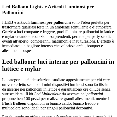
Led Balloon Lights e Articoli Luminosi per
Palloncini
I
LED e articoli luminosi per palloncini
sono l’idea perfetta per
trasformare qualsiasi festa in un ambiente scintillante e d’atmosfera.
Grazie a luci compatte e leggere, puoi illuminare palloncini in lattice
e mylar creando decorazioni sorprendenti, perfette per party serali,
eventi all’aperto, compleanni, matrimoni e inaugurazioni. L’effetto è
immediato: un bagliore intenso che valorizza archi, bouquet e
allestimenti sospesi.
Led balloon: luci interne per palloncini in
lattice e mylar
La categoria include soluzioni studiate appositamente per chi cerca
un vero effetto scenico. I mini dispositivi luminosi sono facilissimi
da inserire nei palloncini in lattice e garantiscono ore di luce senza
surriscaldarsi. Il kit
Led Multicolour da inserire nei palloncini
propone ben 100 pezzi per realizzare grandi allestimenti, mentre i
Flash Balloon
disponibili in bianco caldo, bianco freddo e
multicolore sono ideali per singoli palloncini decorativi.
Per chi vuole un effetto ancora più professionale, sono disponibili i