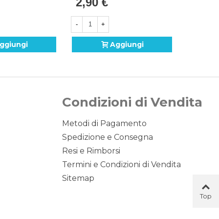
2,90 €
2,90 
lar, 5pz.
18" (45cm) In Mylar, 1pz.
18" (45c
-
+
-
ggiungi
Aggiungi
Condizioni di Vendita
Metodi di Pagamento
Spedizione e Consegna
Resi e Rimborsi
Termini e Condizioni di Vendita
Sitemap
Top
Button