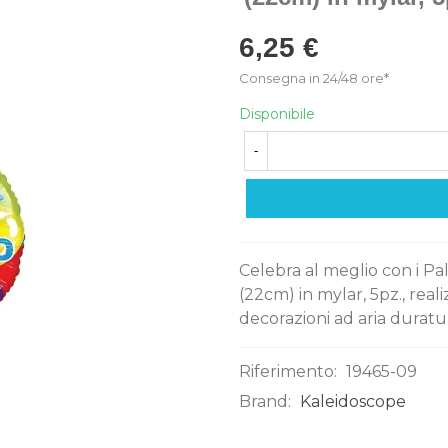
6,25 €
Consegna in 24/48 ore*
Disponibile
-
Celebra al meglio con i P
(22cm) in mylar, 5pz., reali
decorazioni ad aria duratur
Riferimento:
19465-09
Brand:
Kaleidoscope
0