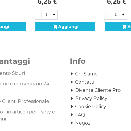
6,25 €
6,25 €
 1pz.
(22cm) In Mylar, 5pz.
(22cm) In My
-
+
-
+
ungi
Aggiungi
A
Vantaggi
Info
nto Sicuri
Chi Siamo
Contatti
one e consegna in 24-
Diventa Cliente Pro
Privacy Policy
o Clienti Professionale
Cookie Policy
1 in articoli per Party e
FAQ
ini
Negozi