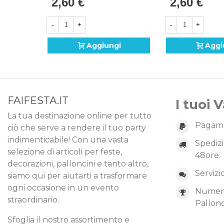
2,60 €
2,60 €
(45cm) In Mylar, 1pz.
(45cm) In Mylar,
-
+
-
+
Aggiungi
Aggi
FAIFESTA.IT
I tuoi 
La tua destinazione online per tutto
Pagame
ciò che serve a rendere il tuo party
indimenticabile! Con una vasta
Spedizi
selezione di articoli per feste,
48ore.
decorazioni, palloncini e tanto altro,
Servizi
siamo qui per aiutarti a trasformare
ogni occasione in un evento
Numero 
straordinario.
Pallonc
Sfoglia il nostro assortimento e