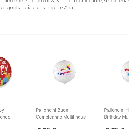
alloncino non è dotato di valvola autobloccante, si raccoma
to il gonfiaggio con semplice Aria.
py
Palloncini Buon
Palloncini 
 Tondo
Compleanno Multilingue
Birthday Mul
 18"
Tondo Mini Shape 9"
Tondo Mini 