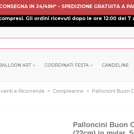
 CONSEGNA IN 24/48H* - SPEDIZIONE GRATUITA A PA
ompresi. Gli ordini ricevuti dopo le ore 12:00 del 7 
 BALLOON ART
COORDINATI FESTA
CANDELINE
Eventi e Ricorrenze
>
Compleanno
>
Palloncini Buon 
Palloncini Buon 
(22cm) in mylar, 5