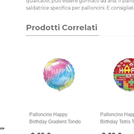
qualitativi, può essere gonfiato ad aria. Il p
saldatrice specifica per palloncini. E consiglia
Prodotti Correlati
Palloncino Happy
Palloncino Hap
Birthday Gradient Tondo
Birthday Tetris
Standard Shape 18"
Standard Shape