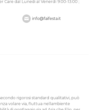
mer Care
dal Lunedi al Venerdì 9:00-13:00 ;
info@faifesta.it
secondo rigorosi standard qualitativi, può
senza volare via, fluttua nellambiente
tà di gonfiaggio sia ad Aria che Elio, per