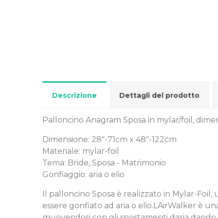
Descrizione
Dettagli del prodotto
Palloncino Anagram Sposa in mylar/foil, dimen
Dimensione: 28"-71cm x 48"-122cm
Materiale: mylar-foil
Tema: Bride, Sposa - Matrimonio
Gonfiaggio: aria o elio
Il palloncino Sposa è realizzato in Mylar-Foil
essere gonfiato ad aria o elio.LAirWalker è una
muovendosi con gli spostamenti daria dando co