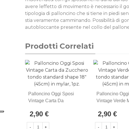
avere leffetto di movimento è necessario il g
tipologia di palloncino che si tiene in piedi 
stia veramente camminando. Possibilità di gonfi
autobloccante presente nel collo del pallone
Prodotti Correlati
Palloncino Oggi Sposi
Palloncino Ogg
Vintage Carta Da
Vintage Verde 
Zucchero Tondo Standard
Tondo Standar
2,90 €
2,90 €
Shape 18" (45cm) In
18" (45cm) In My
Mylar, 1pz.
-
+
-
+