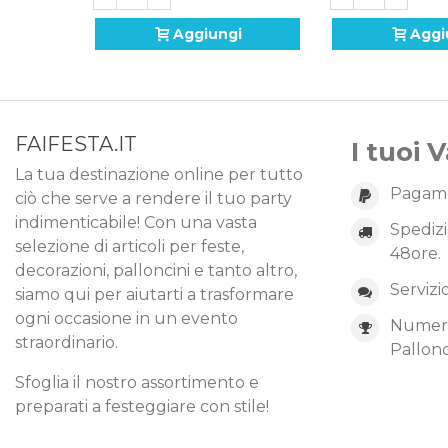
Aggiungi
Aggi
FAIFESTA.IT
I tuoi 
La tua destinazione online per tutto
Pagame
ciò che serve a rendere il tuo party
indimenticabile! Con una vasta
Spedizi
selezione di articoli per feste,
48ore.
decorazioni, palloncini e tanto altro,
Servizi
siamo qui per aiutarti a trasformare
ogni occasione in un evento
Numero 
straordinario.
Pallonc
Sfoglia il nostro assortimento e
preparati a festeggiare con stile!