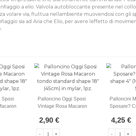
onfiaggio a elio. Valvola autobloccante presente nel coll
senza volare via, fluttua nellambiente muovendosi con gli
aggio sia ad Aria che Elio, per avere leffetto di moviment
.
i Sposi
Palloncino Oggi Sposi
Palloncini M
Macaron
Vintage Rosa Macaron
Sposare? C
d Shape
Tondo Standard Shape
Shape 4" (1
2,90 €
4,25 €
lar, 1pz.
18" (45cm) In Mylar, 1pz.
5pz.
-
+
-
+