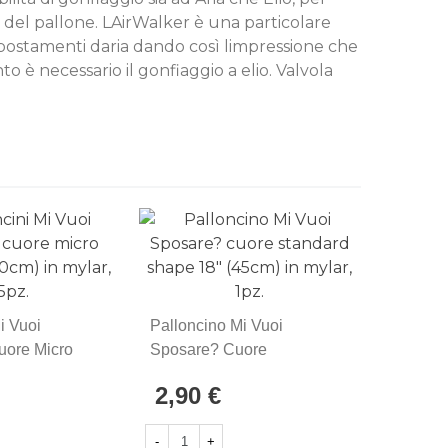
o del pallone. LAirWalker è una particolare
 spostamenti daria dando così limpressione che
o è necessario il gonfiaggio a elio. Valvola
i Vuoi
Palloncino Mi Vuoi
Pallonci
uore Micro
Sposare? Cuore
Bianco 
0cm) In Mylar,
Standard Shape 18"
Shape 1
2,90 €
2,90 
(45cm) In Mylar, 1pz.
Mylar, 1
-
+
-