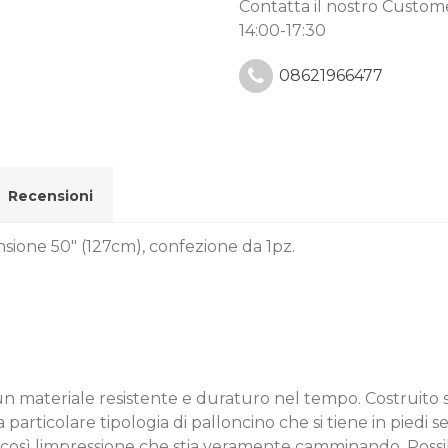
Contatta il nostro Custo
14:00-17:30
08621966477
Recensioni
sione 50" (127cm), confezione da 1pz.
, un materiale resistente e duraturo nel tempo. Costruito 
 particolare tipologia di palloncino che si tiene in piedi 
sì limpressione che stia veramente camminando. Possibili