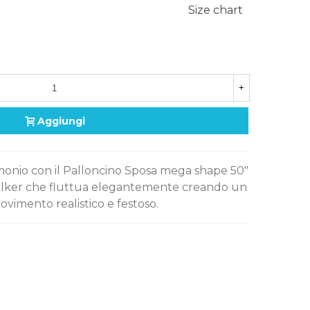
Size chart
+
Aggiungi
monio con il Palloncino Sposa mega shape 50"
Walker che fluttua elegantemente creando un
vimento realistico e festoso.