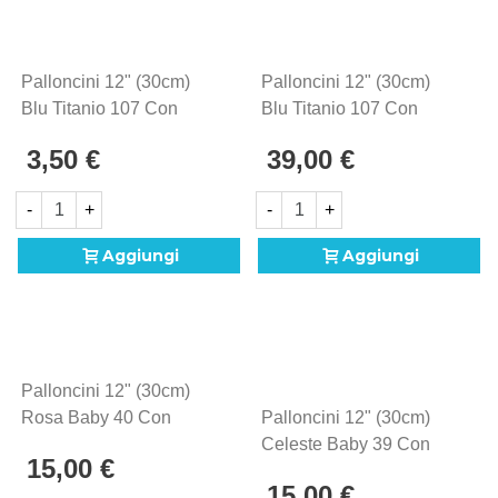
Palloncini 12" (30cm)
Palloncini 12" (30cm)
Blu Titanio 107 Con
Blu Titanio 107 Con
Stampa Bianca Globo
Stampa Bianca Globo
3,50 €
39,00 €
Baby Boy, 5pz.
Baby Boy, 100pz.
-
+
-
+
Aggiungi
Aggiungi
Palloncini 12" (30cm)
Rosa Baby 40 Con
Palloncini 12" (30cm)
Stampa Bianca Globo
Celeste Baby 39 Con
15,00 €
Pois, 100pz.
Stampa Bianca Globo
15,00 €
Pois, 100pz.