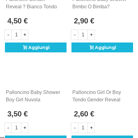
Reveal ? Bianco Tondo
Bimbo O Bimba?
Micro Shape 4" (10cm) In
Standard Shape 18"
4,50 €
2,90 €
Mylar, 5pz.
(45cm) In Mylar, 1pz.
-
+
-
+
Aggiungi
Aggiungi
Palloncino Baby Shower
Palloncino Girl Or Boy
Boy Girl Nuvola
Tondo Gender Reveal
Standard Shape 20"
Standard Shape 18"
3,50 €
2,60 €
(50cm) In Mylar, 1pz.
(45cm) In Mylar, 1pz.
-
+
-
+