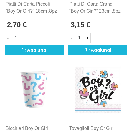
Piatti Di Carta Piccoli
Piatti Di Carta Grandi
l'allestimento con decorazioni coordinate, palloncini
“Boy Or Girl?” 18cm ,8pz
“Boy Or Girl?” 23cm ,8pz
e accessori per creare un ambiente unico e
memorabile. Con FaiFesta, ogni festa diventa un
2,70 €
3,15 €
evento speciale da ricordare.
-
+
-
+
Aggiungi
Aggiungi
Bicchieri Boy Or Girl
Tovaglioli Boy Or Girl