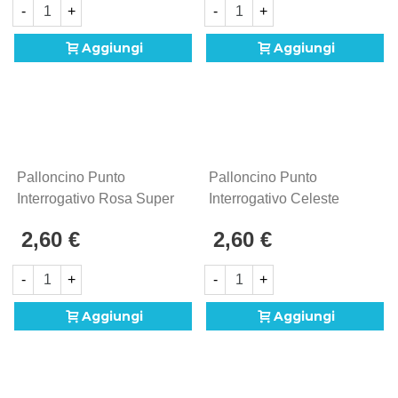
-
+
-
+
Aggiungi
Aggiungi
Palloncino Punto
Palloncino Punto
Interrogativo Rosa Super
Interrogativo Celeste
Shape 28" (71cm) In
Super Shape 28" (71cm)
2,60 €
2,60 €
Mylar, 1pz.
In Mylar, 1pz.
-
+
-
+
Aggiungi
Aggiungi