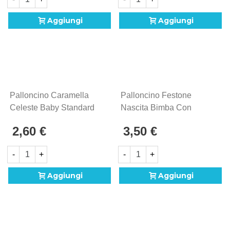
Aggiungi
Aggiungi
Palloncino Caramella
Palloncino Festone
Celeste Baby Standard
Nascita Bimba Con
Shape 18" (45cm) In
Cannuccia Nastrini 39"
2,60 €
3,50 €
Mylar, 1pz.
(99cm), 1pz.
-
+
-
+
Aggiungi
Aggiungi