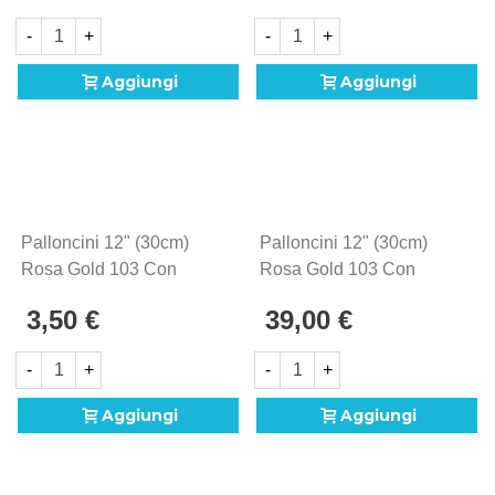
1pz.
-
+
-
+
Aggiungi
Aggiungi
Palloncini 12" (30cm)
Palloncini 12" (30cm)
Rosa Gold 103 Con
Rosa Gold 103 Con
Stampa Bianca Globo
Stampa Bianca Globo
3,50 €
39,00 €
Baby Girl, 5pz.
Baby Girl, 100pz.
-
+
-
+
Aggiungi
Aggiungi