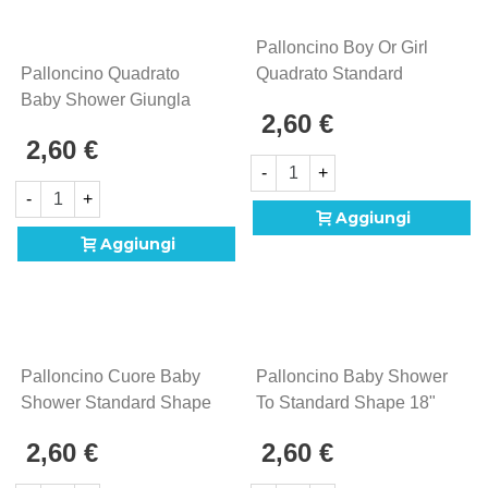
Palloncino Boy Or Girl
Palloncino Quadrato
Quadrato Standard
Baby Shower Giungla
Shape 18" (45cm) In
2,60 €
Standard Shape 18"
Mylar, 1pz.
2,60 €
(45cm) In Mylar, 1pz.
-
+
-
+
Aggiungi
Aggiungi
Palloncino Cuore Baby
Palloncino Baby Shower
Shower Standard Shape
To Standard Shape 18"
18" (45cm) In Mylar, 1pz.
(45cm) In Mylar, 1pz.
2,60 €
2,60 €