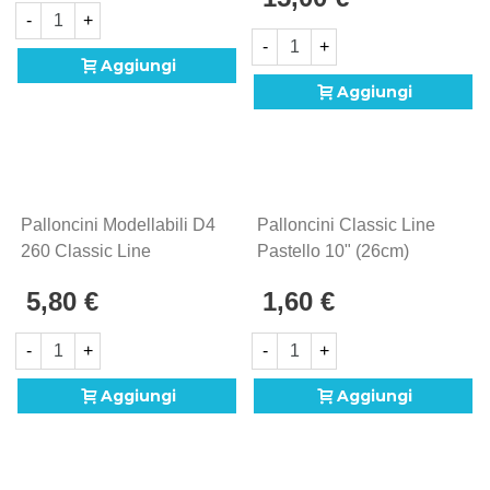
-
+
-
+
Aggiungi
Aggiungi
Palloncini Modellabili D4
Palloncini Classic Line
260 Classic Line
Pastello 10" (26cm)
Pastello Rosa Baby 40,
Celeste Baby 39, 20pz.
5,80 €
1,60 €
100pz.
-
+
-
+
Aggiungi
Aggiungi