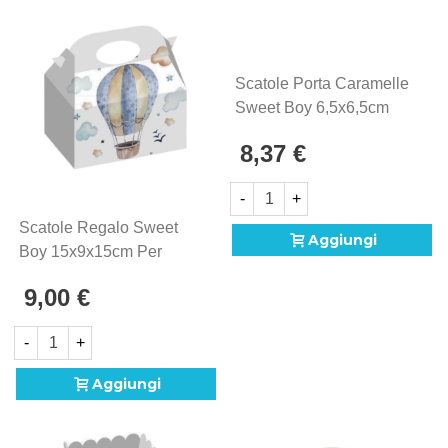
Scatole Porta Caramelle
Sweet Boy 6,5x6,5cm
Confettata Bimbo
8,37 €
-
+
Scatole Regalo Sweet
Aggiungi
Boy 15x9x15cm Per
Bomboniere Bimbo
9,00 €
-
+
Aggiungi