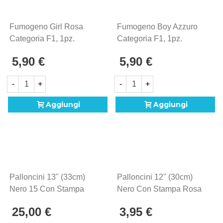
Fumogeno Girl Rosa
Fumogeno Boy Azzuro
Categoria F1, 1pz.
Categoria F1, 1pz.
5,90 €
5,90 €
-
+
-
+
Aggiungi
Aggiungi
Palloncini 13" (33cm)
Palloncini 12" (30cm)
Nero 15 Con Stampa
Nero Con Stampa Rosa
Rosa E Celeste Globo
E Celeste Globo Bimbo
25,00 €
3,95 €
Bimbo O Bimba?, 100pz.
O Bimba?, 5pz.