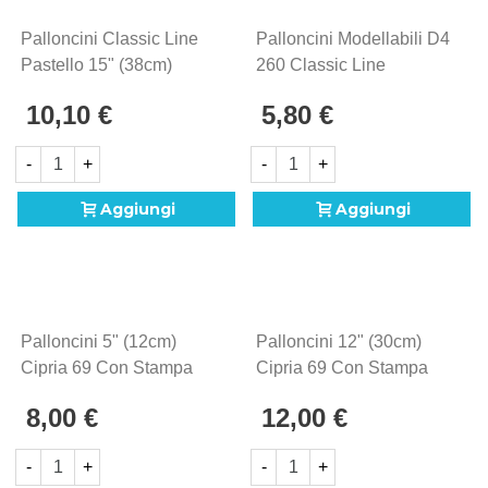
Palloncini Classic Line
Palloncini Modellabili D4
Pastello 15" (38cm)
260 Classic Line
Celeste Baby 39, 5pz.
Pastello Celeste Baby
10,10 €
5,80 €
39, 100pz.
-
+
-
+
Aggiungi
Aggiungi
Palloncini 5" (12cm)
Palloncini 12" (30cm)
Cipria 69 Con Stampa
Cipria 69 Con Stampa
Nera Baby Face Su 1
Nera Baby Face Su 1
8,00 €
12,00 €
Lato, 100pz.
Lato, 100pz.
-
+
-
+