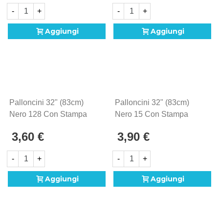
-
+
-
+
Aggiungi
Aggiungi
Palloncini 32" (83cm)
Palloncini 32" (83cm)
Nero 128 Con Stampa
Nero 15 Con Stampa
Bianca Globo Punto
Bianca Globo Punto
3,60 €
3,90 €
Interrogativo ?, 20pz.
Interrogativo ?, 1pz.
-
+
-
+
Aggiungi
Aggiungi