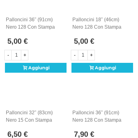
Palloncini 36" (91cm)
Palloncini 18" (46cm)
Nero 128 Con Stampa
Nero 128 Con Stampa
Bianca Globo Punto
Oro Globo Punto
5,00 €
5,00 €
Interrogativo ?, 5pz.
Interrogativo ?, 20pz.
-
+
-
+
Aggiungi
Aggiungi
Palloncini 32" (83cm)
Palloncini 36" (91cm)
Nero 15 Con Stampa
Nero 128 Con Stampa
Rosa E Celeste Globo
Rosa E Celeste Globo
6,50 €
7,90 €
Punto Interrogativo ?,
Boy Or Girl?, 5pz.