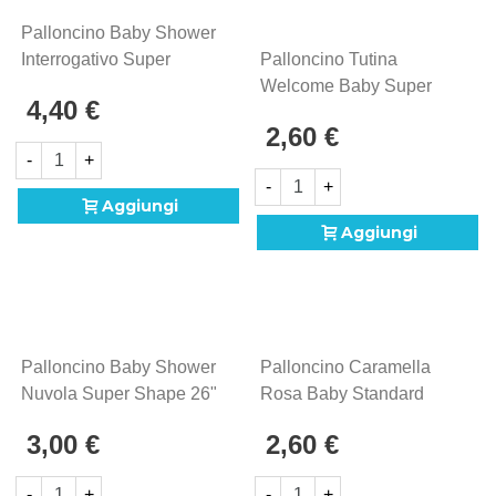
Palloncino Baby Shower
Interrogativo Super
Palloncino Tutina
Shape 28" (71cm) In
Welcome Baby Super
4,40 €
Mylar, 1pz.
Shape 25" (63cm) In
2,60 €
Mylar, 1pz.
-
+
-
+
Aggiungi
Aggiungi
Palloncino Baby Shower
Palloncino Caramella
Nuvola Super Shape 26"
Rosa Baby Standard
(66cm) In Mylar, 1pz.
Shape 18" (45cm) In
3,00 €
2,60 €
Mylar, 1pz.
-
+
-
+