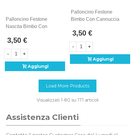
Palloncino Festone
Palloncino Festone
Bimbo Con Cannuccia
Nascita Bimbo Con
Nastrini 40" (101cm) In
3,50 €
Cannuccia Nastrini
Mylar, 1pz.
3,50 €
Super Shape 39" (99cm)
-
+
In Mylar, 1pz.
-
+
Aggiungi
Aggiungi
Load More Products
Visualizzati
1
-80 su 171 articoli
Assistenza Clienti