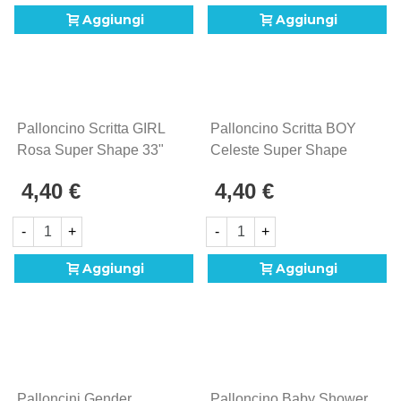
Aggiungi
Aggiungi
Palloncino Scritta GIRL
Palloncino Scritta BOY
Rosa Super Shape 33"
Celeste Super Shape
(83cm) In Mylar, 1pz.
33" (83cm) In Mylar, 1pz.
4,40 €
4,40 €
-
+
-
+
Aggiungi
Aggiungi
Palloncini Gender
Palloncino Baby Shower