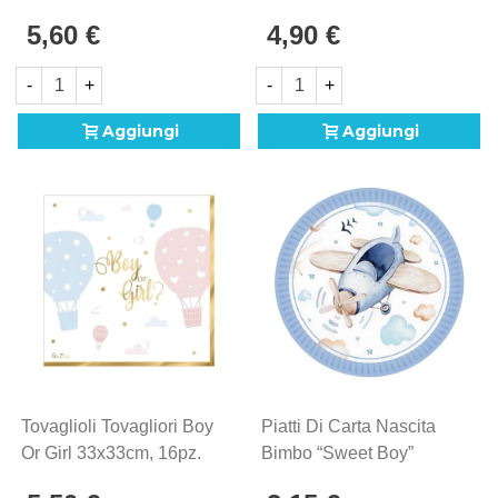
250cc, 8pz.
5,60 €
4,90 €
-
+
-
+
Aggiungi
Aggiungi
Tovaglioli Tovagliori Boy
Piatti Di Carta Nascita
Or Girl 33x33cm, 16pz.
Bimbo “Sweet Boy”
23cm ,8pz