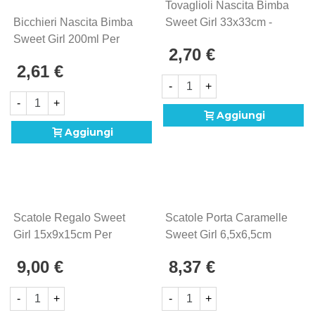
Tovaglioli Nascita Bimba
Bicchieri Nascita Bimba
Sweet Girl 33x33cm -
Sweet Girl 200ml Per
20pz
2,70 €
Baby Shower
2,61 €
-
+
-
+
Aggiungi
Aggiungi
Scatole Regalo Sweet
Scatole Porta Caramelle
Girl 15x9x15cm Per
Sweet Girl 6,5x6,5cm
Bomboniere Bimba
Confettata Bimba
9,00 €
8,37 €
-
+
-
+