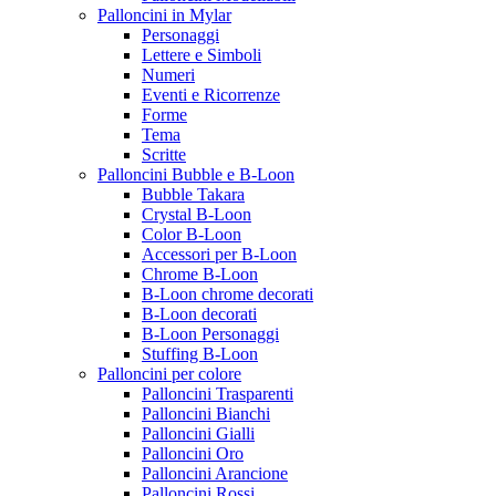
Palloncini in Mylar
Personaggi
Lettere e Simboli
Numeri
Eventi e Ricorrenze
Forme
Tema
Scritte
Palloncini Bubble e B-Loon
Bubble Takara
Crystal B-Loon
Color B-Loon
Accessori per B-Loon
Chrome B-Loon
B-Loon chrome decorati
B-Loon decorati
B-Loon Personaggi
Stuffing B-Loon
Palloncini per colore
Palloncini Trasparenti
Palloncini Bianchi
Palloncini Gialli
Palloncini Oro
Palloncini Arancione
Palloncini Rossi