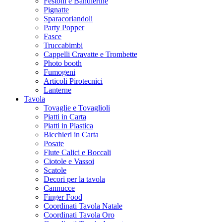
Festoni e Bandierine
Pignatte
Sparacoriandoli
Party Popper
Fasce
Truccabimbi
Cappelli Cravatte e Trombette
Photo booth
Fumogeni
Articoli Pirotecnici
Lanterne
Tavola
Tovaglie e Tovaglioli
Piatti in Carta
Piatti in Plastica
Bicchieri in Carta
Posate
Flute Calici e Boccali
Ciotole e Vassoi
Scatole
Decori per la tavola
Cannucce
Finger Food
Coordinati Tavola Natale
Coordinati Tavola Oro