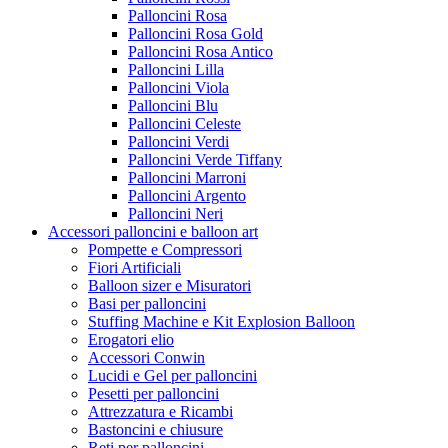
Palloncini Rosa
Palloncini Rosa Gold
Palloncini Rosa Antico
Palloncini Lilla
Palloncini Viola
Palloncini Blu
Palloncini Celeste
Palloncini Verdi
Palloncini Verde Tiffany
Palloncini Marroni
Palloncini Argento
Palloncini Neri
Accessori palloncini e balloon art
Pompette e Compressori
Fiori Artificiali
Balloon sizer e Misuratori
Basi per palloncini
Stuffing Machine e Kit Explosion Balloon
Erogatori elio
Accessori Conwin
Lucidi e Gel per palloncini
Pesetti per palloncini
Attrezzatura e Ricambi
Bastoncini e chiusure
Reti per palloncini