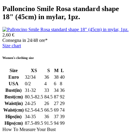
Palloncino Smile Rosa standard shape
18" (45cm) in mylar, 1pz.
2,60 €
Consegna in 24/48 ore*
Size chart
Women's clothing size
Size
XS
S
M
L
Euro
32/34
36
38
40
USA
0/2
4
6
8
Bust(in)
31-32
33
34
36
Bust(cm)
80.5-82.5
84.5
87
92
Waist(in)
24-25
26
27
29
Waist(cm)
62.5-64.5
66.5
69
74
Hips(in)
34-35
36
37
39
Hips(cm)
87.5-89.5
91.5
94
99
How To Measure Your Bust