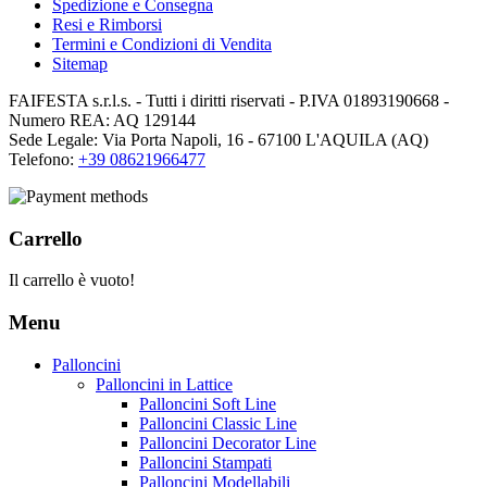
Spedizione e Consegna
Resi e Rimborsi
Termini e Condizioni di Vendita
Sitemap
FAIFESTA s.r.l.s. - Tutti i diritti riservati - P.IVA 01893190668 -
Numero REA: AQ 129144
Sede Legale: Via Porta Napoli, 16 - 67100 L'AQUILA (AQ)
Telefono:
+39 08621966477
Carrello
Il carrello è vuoto!
Menu
Palloncini
Palloncini in Lattice
Palloncini Soft Line
Palloncini Classic Line
Palloncini Decorator Line
Palloncini Stampati
Palloncini Modellabili