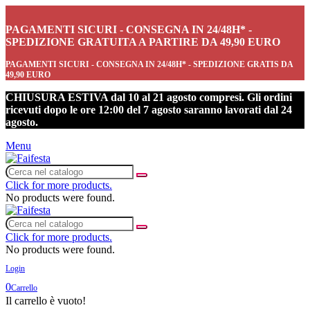
PAGAMENTI SICURI - CONSEGNA IN 24/48H* -
SPEDIZIONE GRATUITA A PARTIRE DA 49,90 EURO
PAGAMENTI SICURI - CONSEGNA IN 24/48H* - SPEDIZIONE GRATIS DA
49,90 EURO
CHIUSURA ESTIVA dal 10 al 21 agosto compresi. Gli ordini
ricevuti dopo le ore 12:00 del 7 agosto saranno lavorati dal 24
agosto.
Menu
Click for more products.
No products were found.
Click for more products.
No products were found.
Login
0
Carrello
Il carrello è vuoto!