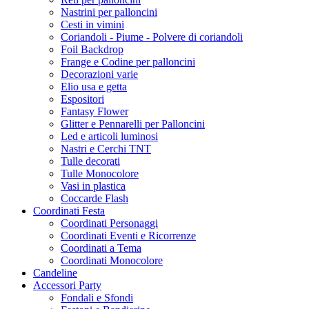
Nastrini per palloncini
Cesti in vimini
Coriandoli - Piume - Polvere di coriandoli
Foil Backdrop
Frange e Codine per palloncini
Decorazioni varie
Elio usa e getta
Espositori
Fantasy Flower
Glitter e Pennarelli per Palloncini
Led e articoli luminosi
Nastri e Cerchi TNT
Tulle decorati
Tulle Monocolore
Vasi in plastica
Coccarde Flash
Coordinati Festa
Coordinati Personaggi
Coordinati Eventi e Ricorrenze
Coordinati a Tema
Coordinati Monocolore
Candeline
Accessori Party
Fondali e Sfondi