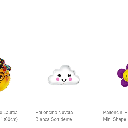
le Laurea
Palloncino Nuvola
Palloncini F
" (60cm)
Bianca Sorridente
Mini Shape 
Standard Shape 20"
Mylar, 5pz.