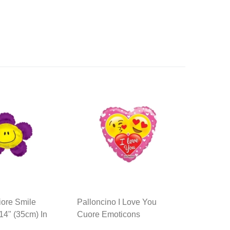
iore Smile
Palloncino I Love You
Pallonci
14" (35cm) In
Cuore Emoticons
Mini Sha
Standard Shape 18"
Mylar, 5