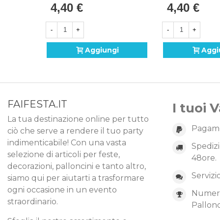
4,40 €
4,40 €
-
+
-
+
Aggiungi
Aggi
FAIFESTA.IT
I tuoi 
La tua destinazione online per tutto
Pagame
ciò che serve a rendere il tuo party
indimenticabile! Con una vasta
Spedizi
selezione di articoli per feste,
48ore.
decorazioni, palloncini e tanto altro,
Servizi
siamo qui per aiutarti a trasformare
ogni occasione in un evento
Numero 
straordinario.
Pallonc