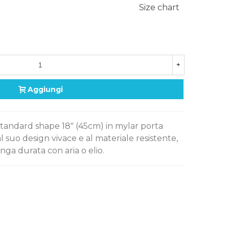
Size chart
+
Aggiungi
 standard shape 18" (45cm) in mylar porta
al suo design vivace e al materiale resistente,
nga durata con aria o elio.