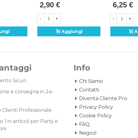
2,90 €
6,25 €
(50cm) In Mylar, 1pz.
-
+
-
+
ungi
Aggiungi
A
Vantaggi
Info
nto Sicuri
Chi Siamo
Contatti
one e consegna in 24-
Diventa Cliente Pro
Privacy Policy
o Clienti Professionale
Cookie Policy
1 in articoli per Party e
FAQ
ini
Negozi