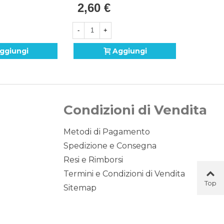
2,60 €
6,25 
(45cm) In Mylar, 1pz.
-
+
-
ggiungi
Aggiungi
Condizioni di Vendita
Metodi di Pagamento
Spedizione e Consegna
Resi e Rimborsi
Termini e Condizioni di Vendita
Top
Sitemap
Button