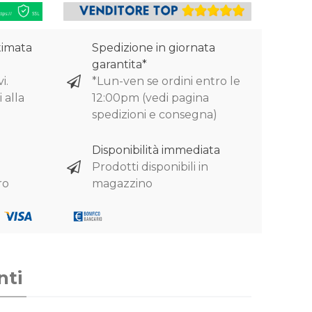
timata
Spedizione in giornata
garantita*
i.
*Lun-ven se ordini entro le
 alla
12:00pm (vedi pagina
spedizioni e consegna)
Disponibilità immediata
Prodotti disponibili in
ro
magazzino
nti