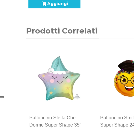
Aggiungi
Prodotti Correlati
Palloncino Stella Che
Palloncino Smi
Dorme Super Shape 35"
Super Shape 24
(88cm) In Mylar, 1pz.
In Mylar, 1pz.