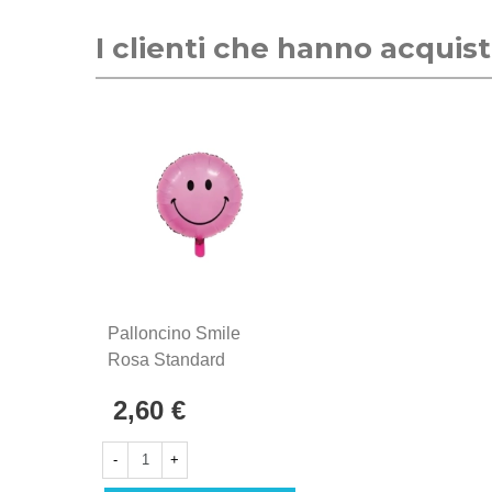
I clienti che hanno acqui
Palloncino Smile
Rosa Standard
Shape 18" (45cm) In
2,60 €
Mylar, 1pz.
-
+