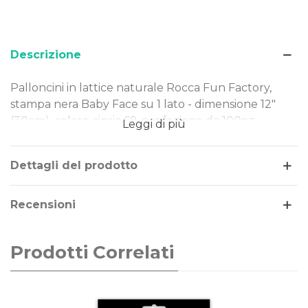
Descrizione
Palloncini in lattice naturale Rocca Fun Factory,
stampa nera Baby Face su 1 lato - dimensione 12"
(30cm), colore cipria 69, confezione da 100pz.
Leggi di più
Dimensione: 12" (30cm)
Tipo Stampa: nera Baby Face su 1 lato
Dettagli del prodotto
Colore palloncini: cipria 69
Gonfiaggio: aria o elio
Recensioni
Prodotti Correlati