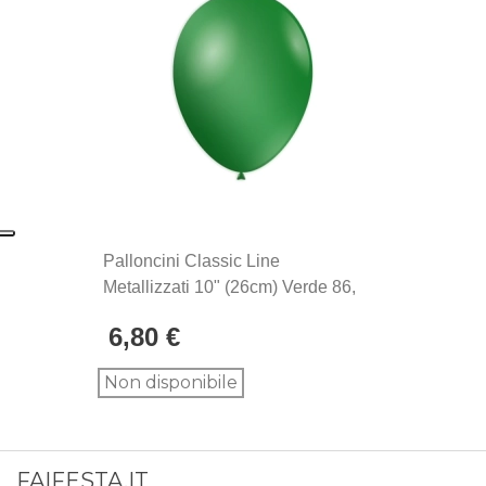
palloncini Rocca Fun Factory, prodotti in Italia dal
1902. Si distinguono per la qualità eccezionale e la
produzione Made in Italy, sinonimo di maestria
artigianale e attenzione ai dettagli.
Palloncini Classic Line
Metallizzati 10" (26cm) Verde 86,
100pz.
6,80 €
Non disponibile
FAIFESTA.IT