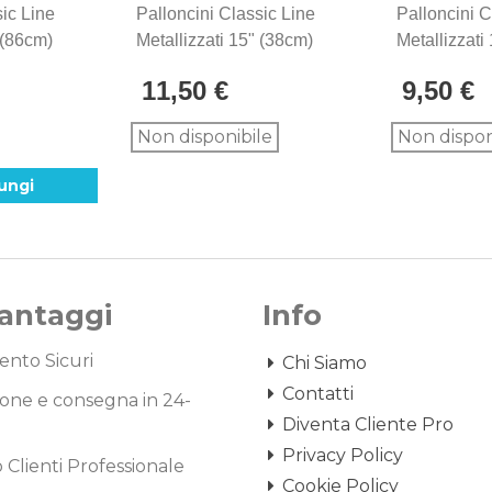
sic Line
Palloncini Classic Line
Palloncini C
 (86cm)
Metallizzati 15" (38cm)
Metallizzati
Verde 86, 50pz.
Verde 86, 1
11,50 €
9,50 €
Non disponibile
Non dispon
ungi
Vantaggi
Info
nto Sicuri
Chi Siamo
Contatti
one e consegna in 24-
Diventa Cliente Pro
Privacy Policy
o Clienti Professionale
Cookie Policy