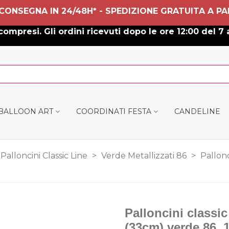
 CONSEGNA IN 24/48H* - SPEDIZIONE GRATUITA A PA
ompresi. Gli ordini ricevuti dopo le ore 12:00 del 7 
 BALLOON ART
COORDINATI FESTA
CANDELINE
Palloncini Classic Line
>
Verde Metallizzati 86
>
Pallonc
Palloncini classic 
(33cm) verde 86, 