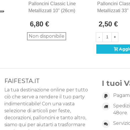
Palloncini Classic Line
Palloncini Clas
Metallizzati 10" (26cm)
Metallizzati 33"
Verde 86, 100pz.
Verde 86, 1pz.
6,80 €
2,50 €
Non disponibile
-
+
Aggi
FAIFESTA.IT
I tuoi 
La tua destinazione online per tutto
Pagame
ciò che serve a rendere il tuo party
indimenticabile! Con una vasta
Spedizi
selezione di articoli per feste,
48ore.
decorazioni, palloncini e tanto altro,
Servizi
siamo qui per aiutarti a trasformare