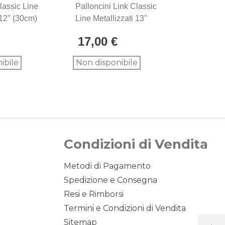
lassic Line
Palloncini Link Classic
Pallonci
 12" (30cm)
Line Metallizzati 13"
Metalliz
00pz.
(33cm) Verde 86, 100pz.
Verde 86
17,00 €
4,50 
ibile
Non disponibile
-
Condizioni di Vendita
Metodi di Pagamento
Spedizione e Consegna
Resi e Rimborsi
Termini e Condizioni di Vendita
Sitemap