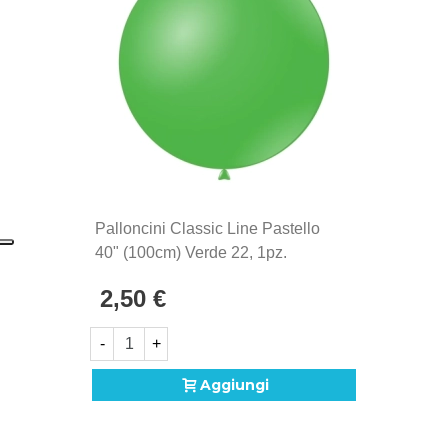
1902. Si distinguono per la qualità eccezionale e la
produzione Made in Italy, sinonimo di maestria
artigianale e attenzione ai dettagli.
Palloncini Classic Line Pastello
40" (100cm) Verde 22, 1pz.
2,50 €
-
+
Aggiungi