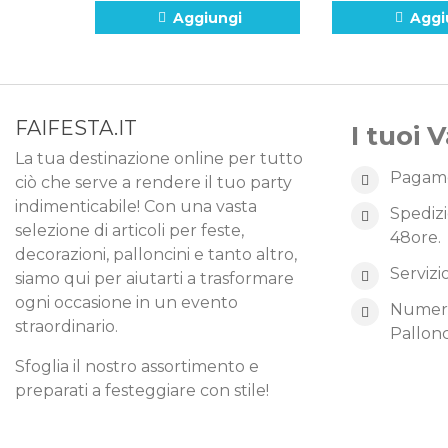
Aggiungi
Aggi
FAIFESTA.IT
I tuoi 
La tua destinazione online per tutto
Pagame
ciò che serve a rendere il tuo party
indimenticabile! Con una vasta
Spedizi
selezione di articoli per feste,
48ore.
decorazioni, palloncini e tanto altro,
Servizi
siamo qui per aiutarti a trasformare
ogni occasione in un evento
Numero 
straordinario.
Pallonc
Sfoglia il nostro assortimento e
preparati a festeggiare con stile!