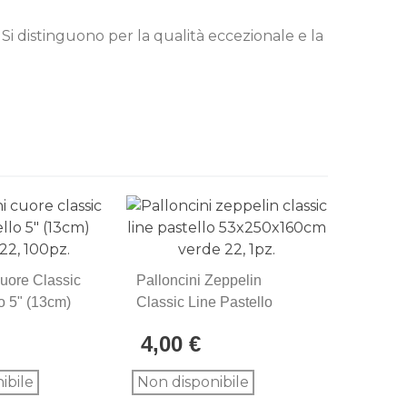
2. Si distinguono per la qualità eccezionale e la
Cuore Classic
Palloncini Zeppelin
Pallonci
o 5" (13cm)
Classic Line Pastello
Classic 
00pz.
53x250x160cm Verde 22,
42x170x
4,00 €
2,00 
1pz.
1pz.
ibile
Non disponibile
Non dis