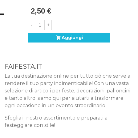
produzione Made in Italy, sinonimo di maestria
2,50 €
artigianale e attenzione ai dettagli.
-
+
Aggiungi
FAIFESTA.IT
La tua destinazione online per tutto ciò che serve a
rendere il tuo party indimenticabile! Con una vasta
selezione di articoli per feste, decorazioni, palloncini
e tanto altro, siamo qui per aiutarti a trasformare
ogni occasione in un evento straordinario.
Sfoglia il nostro assortimento e preparati a
festeggiare con stile!