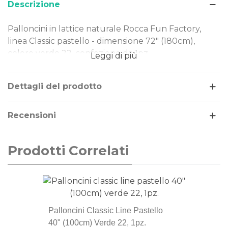
Descrizione
Palloncini in lattice naturale Rocca Fun Factory,
linea Classic pastello - dimensione 72" (180cm),
colore verde 22, confezione da 1pz.
Leggi di più
Dimensione: 72" (180cm)
Tipo Colore: pastello
Dettagli del prodotto
Colore: verde 22
Gonfiaggio: aria o elio
Recensioni
I nostri palloncini sono realizzati in lattice naturale,
rendendoli una scelta ideale per ogni evento.
Prodotti Correlati
Perfetti per decorazioni di piccole e grandi
dimensioni, offrono qualità e versatilità in ogni
occasione.
La linea di palloncini Classic Line sono gli storici
Palloncini Classic Line Pastello
palloncini Rocca Fun Factory, prodotti in Italia dal
40" (100cm) Verde 22, 1pz.
1902. Si distinguono per la qualità eccezionale e la