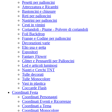
Pesetti per palloncini
Attrezzatura e Ricambi
Bastoncini e chiusure
Reti per palloncini
Nastrini per palloncini
Cesti in vimini
Coriandoli - Piume - Polvere di coriandoli
Foil Backdrop
Frange e Codine per palloncini
Decorazioni varie
Elio usa e getta
Espositori
Fantasy Flower
Glitter e Pennarelli per Palloncini
Led e articoli luminosi
Nastri e Cerchi TNT
Tulle decorati
Tulle Monocolore
Vasi in plastica
Coccarde Flash
Coordinati Festa
Coordinati Personaggi
Coordinati Eventi e Ricorrenze
Coordinati a Tema
Coordinati Monocolore