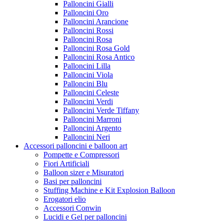
Palloncini Gialli
Palloncini Oro
Palloncini Arancione
Palloncini Rossi
Palloncini Rosa
Palloncini Rosa Gold
Palloncini Rosa Antico
Palloncini Lilla
Palloncini Viola
Palloncini Blu
Palloncini Celeste
Palloncini Verdi
Palloncini Verde Tiffany
Palloncini Marroni
Palloncini Argento
Palloncini Neri
Accessori palloncini e balloon art
Pompette e Compressori
Fiori Artificiali
Balloon sizer e Misuratori
Basi per palloncini
Stuffing Machine e Kit Explosion Balloon
Erogatori elio
Accessori Conwin
Lucidi e Gel per palloncini