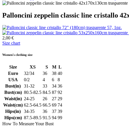
Palloncini zeppelin classic line cristallo 
2,00 €
Size chart
Women's clothing size
Size
XS
S
M
L
Euro
32/34
36
38
40
USA
0/2
4
6
8
Bust(in)
31-32
33
34
36
Bust(cm)
80.5-82.5
84.5
87
92
Waist(in)
24-25
26
27
29
Waist(cm)
62.5-64.5
66.5
69
74
Hips(in)
34-35
36
37
39
Hips(cm)
87.5-89.5
91.5
94
99
How To Measure Your Bust