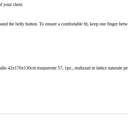
of your chest.
ound the belly button. To ensure a comfortable fit, keep one finger be
llo 42x170x130cm trasparente 57, 1pz., realizzati in lattice naturale per 