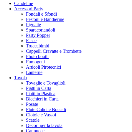
Candeline
Accessori Party
Fondali e Sfondi
Festoni e Bandierine
Pignatte
Sparacoriandoli
Party Popper
Fasce
Truccabimbi
Cappelli Cravatte e Trombette
Photo booth
Fumogeni
Articoli Pirotecnici
Lanterne
Tavola
Tovaglie e Tovaglioli
Piatti in Carta
Piatti in Plastica
Bicchieri in Carta
Posate
Flute Calici e Boccali
Ciotole e Vassoi
Scatole
Decori per la tavola
Cannucce