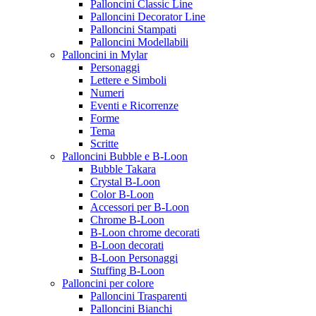
Palloncini Classic Line
Palloncini Decorator Line
Palloncini Stampati
Palloncini Modellabili
Palloncini in Mylar
Personaggi
Lettere e Simboli
Numeri
Eventi e Ricorrenze
Forme
Tema
Scritte
Palloncini Bubble e B-Loon
Bubble Takara
Crystal B-Loon
Color B-Loon
Accessori per B-Loon
Chrome B-Loon
B-Loon chrome decorati
B-Loon decorati
B-Loon Personaggi
Stuffing B-Loon
Palloncini per colore
Palloncini Trasparenti
Palloncini Bianchi