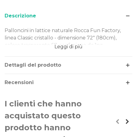
Descrizione
Palloncini in lattice naturale Rocca Fun Factory,
linea Classic cristallo - dimensione 72" (180cm),
colore trasparente 57, confezione da 1pz.
Leggi di più
Dimensione: 72" (180cm)
Tipo Colore: cristallo
Dettagli del prodotto
Colore: trasparente 57
Gonfiaggio: aria o elio
Recensioni
I nostri palloncini sono realizzati in lattice naturale,
rendendoli una scelta ideale per ogni evento.
I clienti che hanno
Perfetti per decorazioni di piccole e grandi
dimensioni, offrono qualità e versatilità in ogni
acquistato questo
occasione.
prodotto hanno
La linea di palloncini Classic Line sono gli storici