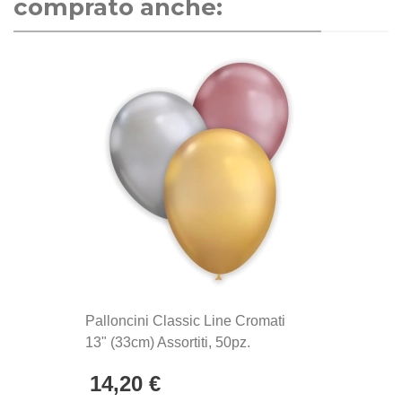
comprato anche:
palloncini Rocca Fun Factory, prodotti in Italia dal
1902. Si distinguono per la qualità eccezionale e la
produzione Made in Italy, sinonimo di maestria
artigianale e attenzione ai dettagli.
Palloncini Classic Line Cromati
13" (33cm) Assortiti, 50pz.
14,20 €