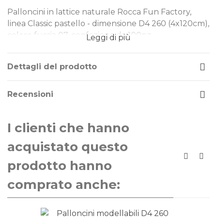
Palloncini in lattice naturale Rocca Fun Factory,
linea Classic pastello - dimensione D4 260 (4x120cm),
colore fucsia 07, confezione da 100pz.
Leggi di più
Dimensione: D4 260 (4x120cm)
Tipo Colore: pastello
Dettagli del prodotto
Colore: fucsia 07
Gonfiaggio: aria
Recensioni
I nostri palloncini sono realizzati in lattice naturale,
rendendoli una scelta ideale per ogni evento.
I clienti che hanno
Perfetti per decorazioni di piccole e grandi
dimensioni, offrono qualità e versatilità in ogni
acquistato questo
occasione.
prodotto hanno
La linea di palloncini Classic Line sono gli storici
comprato anche:
palloncini Rocca Fun Factory, prodotti in Italia dal
1902. Si distinguono per la qualità eccezionale e la
produzione Made in Italy, sinonimo di maestria