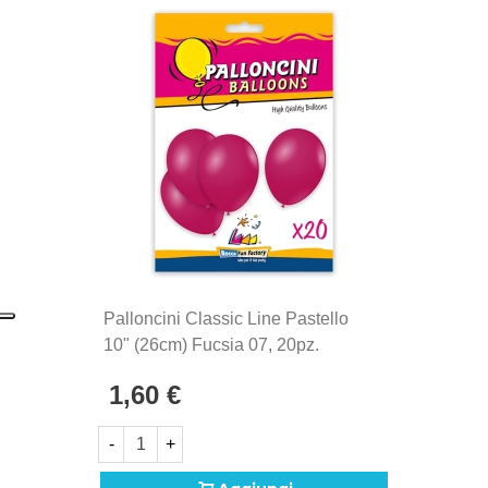
La linea di palloncini Classic Line sono gli storici
palloncini Rocca Fun Factory, prodotti in Italia dal
1902. Si distinguono per la qualità eccezionale e la
produzione Made in Italy, sinonimo di maestria
artigianale e attenzione ai dettagli.
Palloncini Classic Line Pastello
10" (26cm) Fucsia 07, 20pz.
1,60 €
-
+