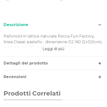
Descrizione
Palloncini in lattice naturale Rocca Fun Factory,
linea Classic pastello - dimensione D2 160 (2x120cm),
colore fucsia 07, confezione da 100pz.
Leggi di più
Dimensione: D2 160 (2x120cm)
Tipo Colore: pastello
Dettagli del prodotto
Colore: fucsia 07
Gonfiaggio: aria
Recensioni
I nostri palloncini sono realizzati in lattice naturale,
rendendoli una scelta ideale per ogni evento.
Prodotti Correlati
Perfetti per decorazioni di piccole e grandi
dimensioni, offrono qualità e versatilità in ogni
occasione.