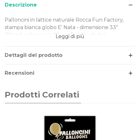
Descrizione
Palloncini in lattice naturale Rocca Fun Factory,
stampa bianca globo E' Nata - dimensione 33"
(86cm), colore rosa 26, confezione da 1pz.
Leggi di più
Dimensione: 33" (86cm)
Tipo Stampa: bianca globo E' Nata
Dettagli del prodotto
Colore palloncini: rosa 26
Gonfiaggio: aria o elio
Recensioni
Prodotti Correlati