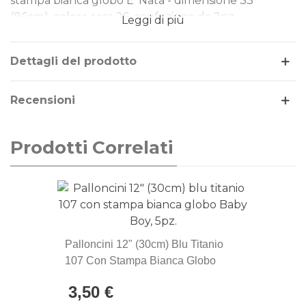
stampa bianca globo E' Nata - dimensione 33"
(86cm), colore rosa 26, confezione da 2pz.
Leggi di più
Dimensione: 33" (86cm)
Tipo Stampa: bianca globo E' Nata
Dettagli del prodotto
Colore palloncini: rosa 26
Gonfiaggio: aria o elio
Recensioni
Prodotti Correlati
Palloncini 12" (30cm) Blu Titanio
107 Con Stampa Bianca Globo
Baby Boy, 5pz.
3,50 €