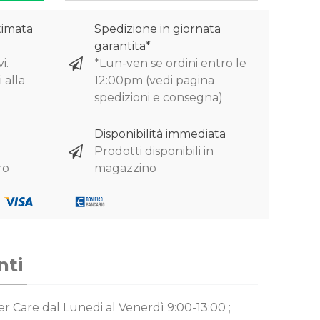
timata
Spedizione in giornata
garantita*
i.
*Lun-ven se ordini entro le
 alla
12:00pm (vedi pagina
spedizioni e consegna)
Disponibilità immediata
Prodotti disponibili in
ro
magazzino
nti
mer Care
dal Lunedi al Venerdì 9:00-13:00 ;