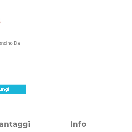
loncino Da
ungi
Vantaggi
Info