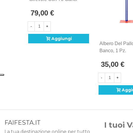
79,00 €
-
+
Aggiungi
Albero Del Pal
Banco, 1 Pz.
35,00 €
-
+
Aggi
FAIFESTA.IT
I tuoi 
La tua destinazione online per tutto