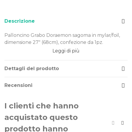
Descrizione
Palloncino Grabo Doraemon sagoma in mylar/foil,
dimensione 27" (68cm), confezione da 1pz.
Leggi di più
Dimensione: 27" (68cm)
Materiale: mylar-foil
Tema: Doraemon
Dettagli del prodotto
Gonfiaggio: aria
Recensioni
Il palloncino Doraemon sagoma è realizzato in
Mylar-Foil, un materiale resistente e duraturo nel
tempo. Costruito secondo rigorosi standard
I clienti che hanno
qualitativi, può essere gonfiato ad aria.
acquistato questo
prodotto hanno