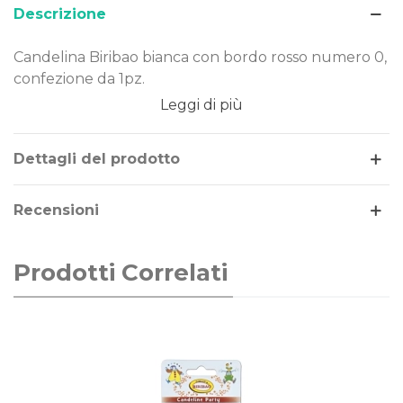
Descrizione
Candelina Biribao bianca con bordo rosso numero 0,
confezione da 1pz.
Leggi di più
Dimensione:
Tema/Colore: numeri
Confezione da: 1pz
Dettagli del prodotto
Recensioni
Prodotti Correlati