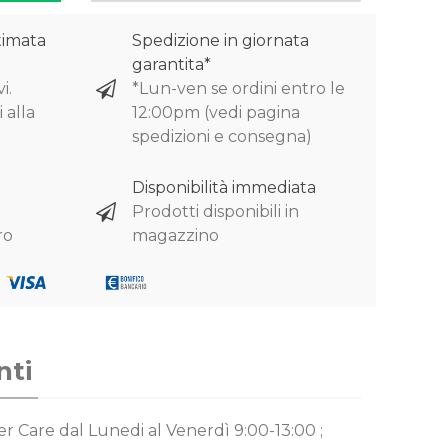
timata
Spedizione in giornata
garantita*
i.
*Lun-ven se ordini entro le
 alla
12:00pm (vedi pagina
spedizioni e consegna)
Disponibilità immediata
Prodotti disponibili in
ro
magazzino
nti
mer Care
dal Lunedi al Venerdì 9:00-13:00 ;