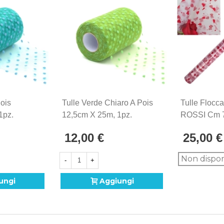
Pois
Tulle Verde Chiaro A Pois
Tulle Flocca
1pz.
12,5cm X 25m, 1pz.
ROSSI Cm 
Bianco, 1pz
12,00 €
25,00 €
Non dispon
-
+
ungi
Aggiungi