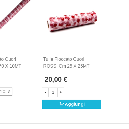
to Cuori
Tulle Floccato Cuori
Tulle Fl
70 X 10MT
ROSSI Cm 25 X 25MT
ROSSI C
.
Bianco, 1pz.
Bianco, 
20,00 €
12,0
ibile
-
+
-
Aggiungi