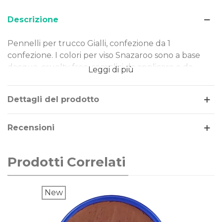
Descrizione
Pennelli per trucco Gialli, confezione da 1
confezione. I colori per viso Snazaroo sono a base
dacqua, cruelty free, semplici da applicare e da
Leggi di più
rimuovere. Dermatologicamente testati e approvati
dalla FDA, i colori Snazaroo non contengono
Dettagli del prodotto
profumi o sostanze tossiche e vengono prodotti
usando soltanto i migliori ingredienti cosmetici
Recensioni
Prodotti Correlati
New