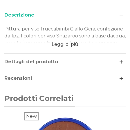
Descrizione
Pittura per viso truccabimbi Giallo Ocra, confezione
da 1pz. I colori per viso Snazaroo sono a base dacqua,
cruelty free, semplici da applicare e da rimuovere.
Leggi di più
Dermatologicamente testati e approvati dalla FDA, i
colori Snazaroo non contengono profumi o
Dettagli del prodotto
sostanze tossiche e vengono prodotti usando
soltanto i migliori ingredienti cosmetici
Recensioni
Prodotti Correlati
New