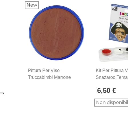
New
Pittura Per Viso
Kit Per Pittura 
Truccabimbi Marrone
Snazaroo Tema P
Chiaro 18ml, 1pz.
1pz.
6,50 €
Non disponibi