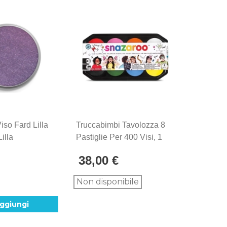
Viso Fard Lilla
Truccabimbi Tavolozza 8
Truccab
Lilla
Pastiglie Per 400 Visi, 1
Clown 2
 18ml, 1pz.
Confezione.
38,00 €
28,0
Non disponibile
-
ggiungi