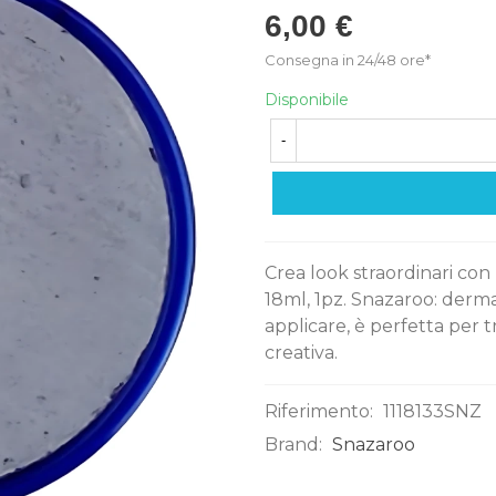
6,00 €
Consegna in 24/48 ore*
Disponibile
-
Crea look straordinari con
18ml, 1pz. Snazaroo: derma
applicare, è perfetta per 
creativa.
Riferimento:
1118133SNZ
Brand:
Snazaroo
0