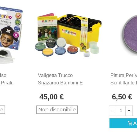
Viso
Valigetta Trucco
Pittura Per 
irati,
Snazaroo Bambini E
Scintillante 
Principianti Kit Completo
Scintillante
45,00 €
6,50 €
Truccabimbi, 1pz.
le
Non disponibile
-
+
A