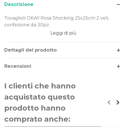
Descrizione
Tovaglioli OKAY Rosa Shocking 25x25cm 2 veli,
confezione da 30pz.
Leggi di più
Dimensione: 25x25cm
Tema/Colore: rosa
Confezione da: 30pz
Dettagli del prodotto
I Tovaglioli OKAY Rosa Shocking 25x25cm 2 veli con
Recensioni
stampa colorata ad alta risoluzione sono resistenti e
di qualità, perfetti per decorare la tavola di
compleanni, party e feste a tema rosa.
I clienti che hanno
acquistato questo
prodotto hanno
comprato anche: