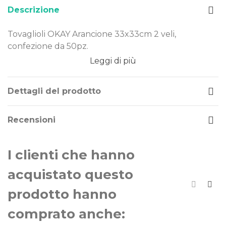
Descrizione
Tovaglioli OKAY Arancione 33x33cm 2 veli,
confezione da 50pz.
Leggi di più
Dimensione: 33x33cm
Tema/Colore: arancione
Confezione da: 50pz
Dettagli del prodotto
I Tovaglioli OKAY Arancione 33x33cm 2 veli con
Recensioni
stampa colorata ad alta risoluzione sono resistenti e
di qualità, perfetti per decorare la tavola di
compleanni, party e feste a tema arancione.
I clienti che hanno
acquistato questo
prodotto hanno
comprato anche: