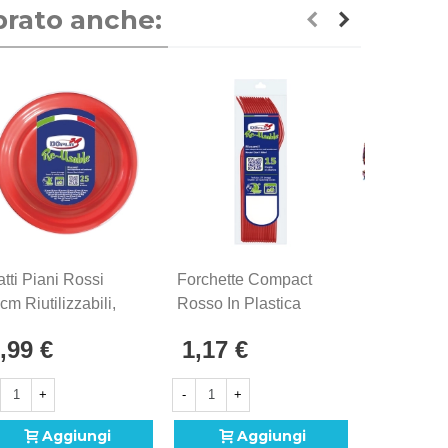
prato anche:
atti Piani Rossi
Forchette Compact
Palloncino 
cm Riutilizzabili,
Rosso In Plastica
50 Anni C
pz.
Riutilizzabili, 15pz
Mini Shap
,99 €
1,17 €
3,00 €
(35cm) In 
+
-
+
-
+
Aggiungi
Aggiungi
A