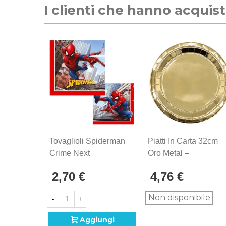
I clienti che hanno acqui
Tovaglioli Spiderman
Piatti In Carta 32cm
Crime Next
Oro Metal –
Generation, 20pz.
Confezione Da 8
2,70 €
4,76 €
Pezzi
Non disponibile
-
+
Aggiungi