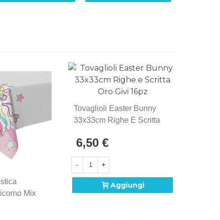
Tovaglio
Tovaglioli Easter Bunny
Christm
33x33cm Righe E Scritta
16pz.
4,30 
Oro Givi 16pz
6,50 €
Non dis
-
+
stica
Aggiungi
icorno Mix
 Tavolo