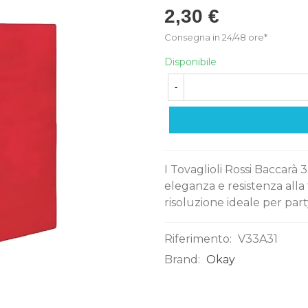
2,30 €
Consegna in 24/48 ore*
Disponibile
-
I Tovaglioli Rossi Baccarà
eleganza e resistenza alla 
risoluzione ideale per part
Riferimento:
V33A31
Brand:
Okay
0