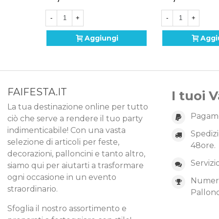
-
+
-
+
Aggiungi
Aggi
FAIFESTA.IT
I tuoi 
La tua destinazione online per tutto
Pagame
ciò che serve a rendere il tuo party
indimenticabile! Con una vasta
Spedizi
selezione di articoli per feste,
48ore.
decorazioni, palloncini e tanto altro,
Servizi
siamo qui per aiutarti a trasformare
ogni occasione in un evento
Numero 
straordinario.
Pallonc
Sfoglia il nostro assortimento e