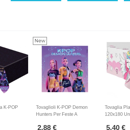
New
ica K-POP
Tovaglioli K-POP Demon
Tovaglia Pla
Hunters Per Feste A
120x180 Un
0x180cm
Tema 33x33 Cm 20pz
Fantasy Per
2,88 €
5,40 €