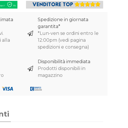
timata
Spedizione in giornata
garantita*
i.
*Lun-ven se ordini entro le
 alla
12:00pm (vedi pagina
spedizioni e consegna)
Disponibilità immediata
Prodotti disponibili in
ro
magazzino
nti