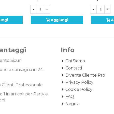
-
+
-
+
ungi
Aggiungi
A
Vantaggi
Info
nto Sicuri
Chi Siamo
Contatti
one e consegna in 24-
Diventa Cliente Pro
Privacy Policy
o Clienti Professionale
Cookie Policy
1 in articoli per Party e
FAQ
ini
Negozi