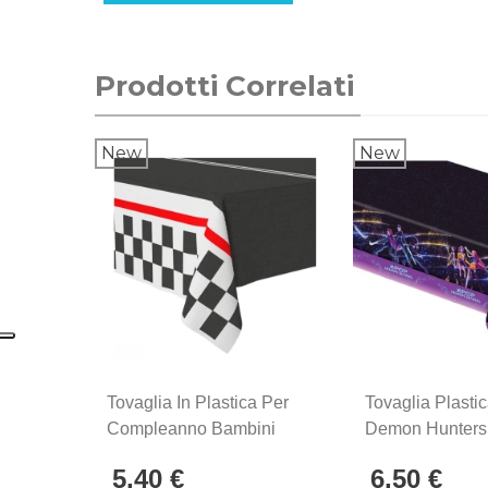
Prodotti Correlati
New
New
Tovaglia In Plastica Per
Tovaglia Plast
Compleanno Bambini
Demon Hunters
Extreme Racing
Copritavolo 12
5,40 €
6,50 €
1pz