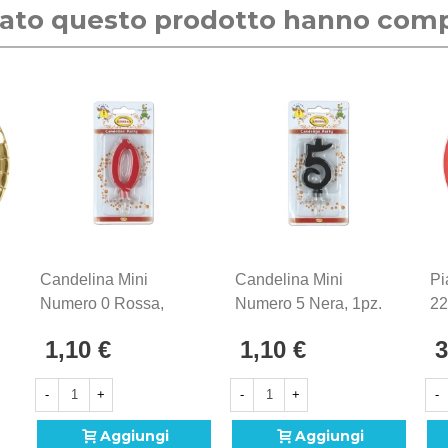
stato questo prodotto hanno com
Candelina Mini
Candelina Mini
Pi
Numero 0 Rossa,
Numero 5 Nera, 1pz.
22
1pz.
25
1,10 €
1,10 €
3
-
+
-
+
-
Aggiungi
Aggiungi