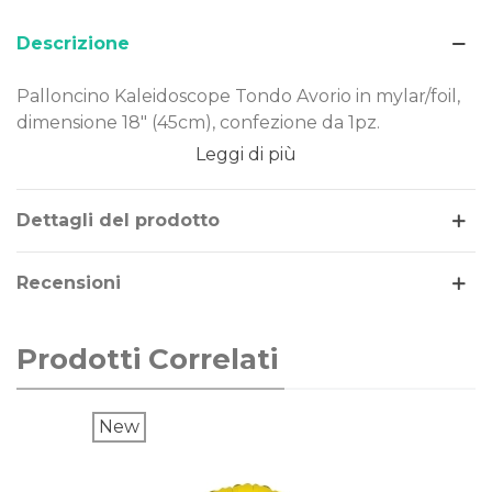
Descrizione
Palloncino Kaleidoscope Tondo Avorio in mylar/foil,
dimensione 18" (45cm), confezione da 1pz.
Leggi di più
Dimensione: 18" (45cm)
Materiale: mylar-foil
Tema: decorazione
Dettagli del prodotto
Gonfiaggio: aria o elio
Recensioni
Il palloncino Tondo Avorio è realizzato in Mylar-Foil,
un materiale resistente e duraturo nel tempo.
Costruito secondo rigorosi standard qualitativi, può
Prodotti Correlati
essere gonfiato ad aria o elio.
New