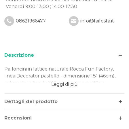
Venerdì 9:00-13:00 ; 14:00-17:30
08621966477
info@faifesta.it
Descrizione
Palloncini in lattice naturale Rocca Fun Factory,
linea Decorator pastello - dimensione 18" (46cm),
colore Rosa Argilla 242, confezione da 20pz.
Leggi di più
Dettagli del prodotto
Dimensione: 18" (46cm)
Tipo Colore: pastello
Recensioni
Colore: Rosa Argilla 242