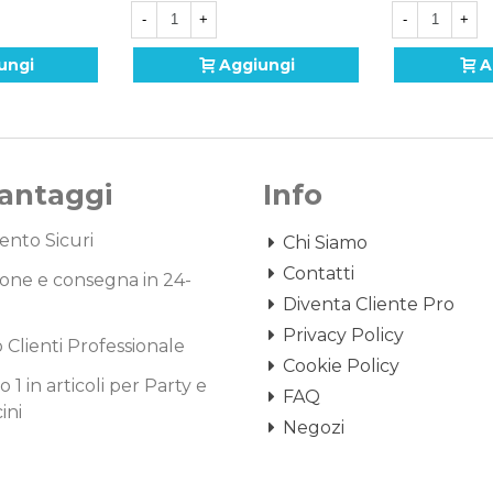
-
+
-
+
ungi
Aggiungi
A
Vantaggi
Info
nto Sicuri
Chi Siamo
Contatti
one e consegna in 24-
Diventa Cliente Pro
Privacy Policy
o Clienti Professionale
Cookie Policy
1 in articoli per Party e
FAQ
ini
Negozi