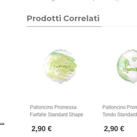
Prodotti Correlati
Palloncino Promessa
Palloncino Pro
Farfalle Standard Shape
Tondo Standar
18" (45cm) In Mylar, 1pz.
18" (45cm) In My
2,90 €
2,90 €