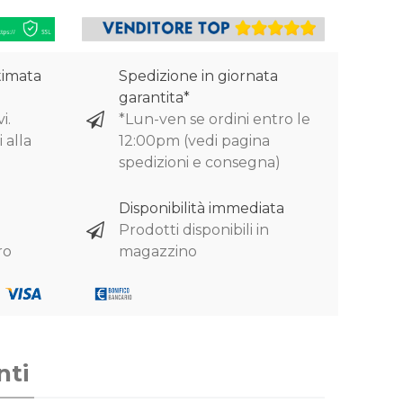
timata
Spedizione in giornata
garantita*
i.
*Lun-ven se ordini entro le
 alla
12:00pm (vedi pagina
spedizioni e consegna)
Disponibilità immediata
Prodotti disponibili in
ro
magazzino
nti