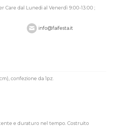
mer Care
dal Lunedi al Venerdì 9:00-13:00 ;
info@faifesta.it
cm), confezione da 1pz.
istente e duraturo nel tempo. Costruito