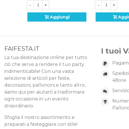
-
+
-
+
Aggiungi
Aggi
FAIFESTA.IT
I tuoi 
La tua destinazione online per tutto
Pagame
ciò che serve a rendere il tuo party
indimenticabile! Con una vasta
Spedizi
selezione di articoli per feste,
48ore.
decorazioni, palloncini e tanto altro,
Servizi
siamo qui per aiutarti a trasformare
ogni occasione in un evento
Numero 
straordinario.
Pallonc
Sfoglia il nostro assortimento e
preparati a festeggiare con stile!