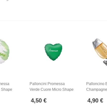
messa
Palloncini Promessa
Palloncino 
d Shape
Verde Cuore Micro Shape
Champagne
lar, 1pz.
4" (10cm) In Mylar, 5pz.
Shape 36" (
4,50 €
4,90 €
Mylar, 1pz.