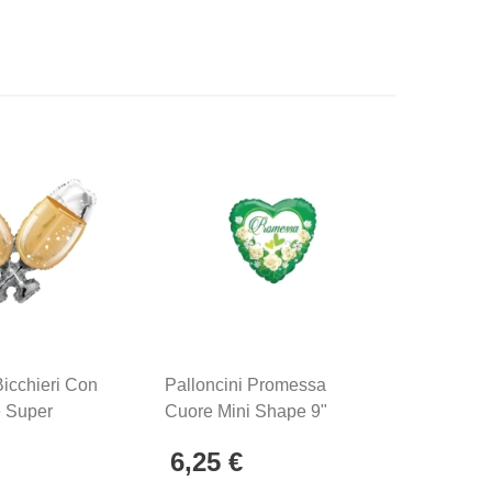
Bicchieri Con
Palloncini Promessa
Pallonci
 Super
Cuore Mini Shape 9"
Shape 1
91cm) In
(22cm) In Mylar, 5pz.
Mylar, 5
6,25 €
6,25 