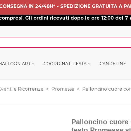
 CONSEGNA IN 24/48H* - SPEDIZIONE GRATUITA A PA
ompresi. Gli ordini ricevuti dopo le ore 12:00 del 7 
 BALLOON ART
COORDINATI FESTA
CANDELINE
Eventi e Ricorrenze
>
Promessa
>
Palloncino cuore con
Palloncino cuore 
testo Promessa s