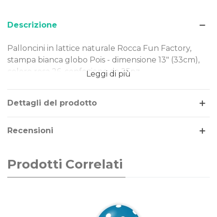
Descrizione
Palloncini in lattice naturale Rocca Fun Factory,
stampa bianca globo Pois - dimensione 13" (33cm),
colore rosa 26, confezione da 25pz.
Leggi di più
Dimensione: 13" (33cm)
Tipo Stampa: bianca globo Pois
Dettagli del prodotto
Colore palloncini: rosa 26
Gonfiaggio: aria o elio
Recensioni
Prodotti Correlati