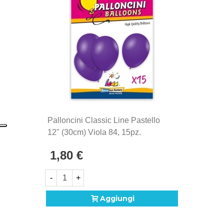
palloncini Rocca Fun Factory, prodotti in Italia dal
1902. Si distinguono per la qualità eccezionale e la
produzione Made in Italy, sinonimo di maestria
artigianale e attenzione ai dettagli.
Palloncini Classic Line Pastello
12" (30cm) Viola 84, 15pz.
1,80 €
-
+
Aggiungi