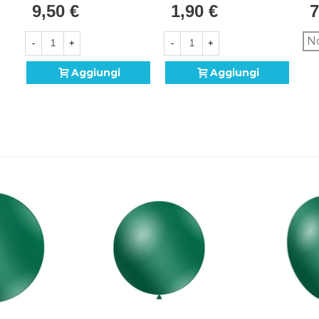
9,50 €
1,90 €
7
100pz.
10
No
-
+
-
+
Aggiungi
Aggiungi