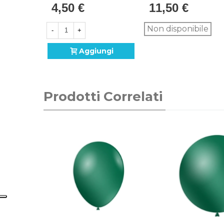
4,50 €
11,50 €
63, 100pz.
50pz.
Non disponibile
-
+
Aggiungi
Prodotti Correlati