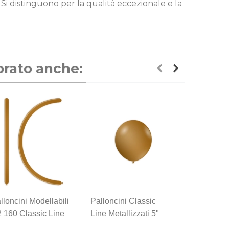
2. Si distinguono per la qualità eccezionale e la
prato anche:
lloncini Modellabili
Palloncini Classic
Palloncini
 160 Classic Line
Line Metallizzati 5"
Line Metall
tallizzati Oro 66,
(13cm) Oro 66,
(26cm) Ro