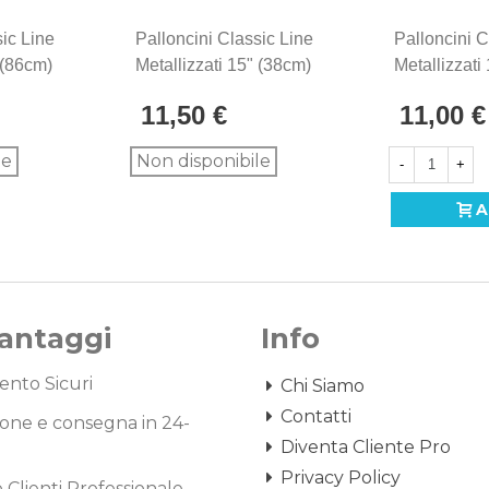
sic Line
Palloncini Classic Line
Palloncini C
 (86cm)
Metallizzati 15" (38cm)
Metallizzati
Verde 55, 50pz.
Verde 55, 1
11,50 €
11,00 €
le
Non disponibile
-
+
A
Vantaggi
Info
nto Sicuri
Chi Siamo
Contatti
one e consegna in 24-
Diventa Cliente Pro
Privacy Policy
o Clienti Professionale