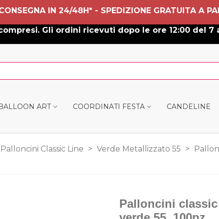
 CONSEGNA IN 24/48H* - SPEDIZIONE GRATUITA A PA
ompresi. Gli ordini ricevuti dopo le ore 12:00 del 7 
 BALLOON ART
COORDINATI FESTA
CANDELINE
Palloncini Classic Line
>
Verde Metallizzato 55
>
Pallon
Palloncini classic
verde 55, 100pz.