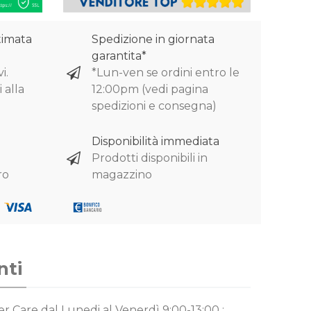
timata
Spedizione in giornata
garantita*
i.
*Lun-ven se ordini entro le
 alla
12:00pm (vedi pagina
spedizioni e consegna)
Disponibilità immediata
Prodotti disponibili in
ro
magazzino
nti
mer Care
dal Lunedi al Venerdì 9:00-13:00 ;