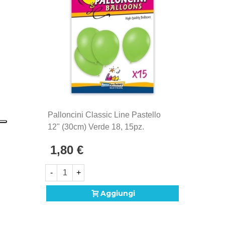
1902. Si distinguono per la qualità eccezionale e la
produzione Made in Italy, sinonimo di maestria
artigianale e attenzione ai dettagli.
Palloncini Classic Line Pastello
12" (30cm) Verde 18, 15pz.
1,80 €
-
+
Aggiungi