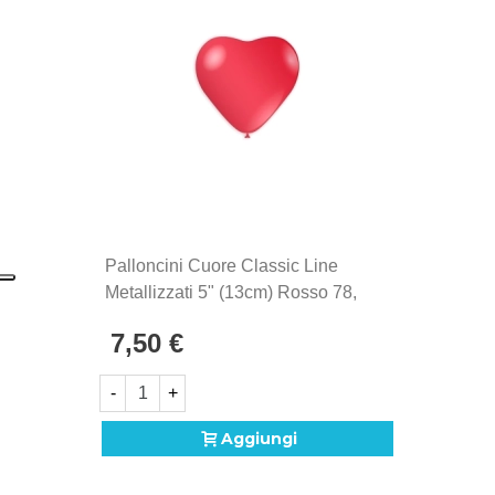
palloncini Rocca Fun Factory, prodotti in Italia dal
1902. Si distinguono per la qualità eccezionale e la
produzione Made in Italy, sinonimo di maestria
artigianale e attenzione ai dettagli.
Palloncini Cuore Classic Line
Metallizzati 5" (13cm) Rosso 78,
100pz.
7,50 €
-
+
Aggiungi