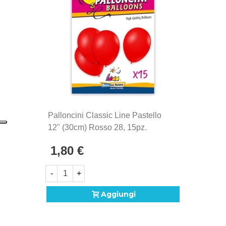
1902. Si distinguono per la qualità eccezionale e la
produzione Made in Italy, sinonimo di maestria
artigianale e attenzione ai dettagli.
Palloncini Classic Line Pastello
12" (30cm) Rosso 28, 15pz.
1,80 €
-
+
Aggiungi