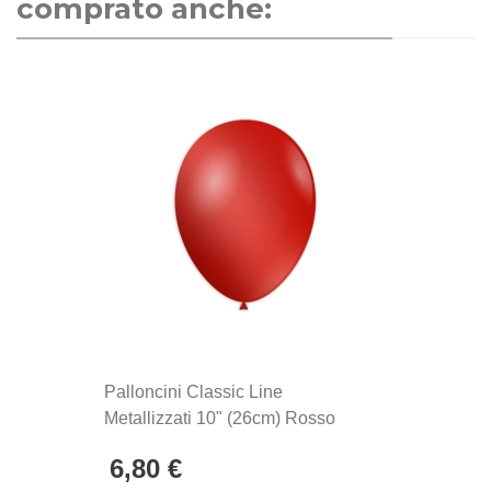
comprato anche:
palloncini Rocca Fun Factory, prodotti in Italia dal
1902. Si distinguono per la qualità eccezionale e la
produzione Made in Italy, sinonimo di maestria
artigianale e attenzione ai dettagli.
Palloncini Classic Line
Metallizzati 10" (26cm) Rosso
Scuro 63, 100pz.
6,80 €