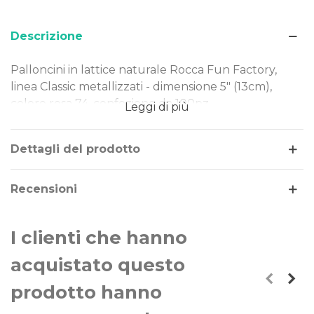
Descrizione
Palloncini in lattice naturale Rocca Fun Factory,
linea Classic metallizzati - dimensione 5" (13cm),
colore rosa 74, confezione da 100pz.
Leggi di più
Dimensione: 5" (13cm)
Tipo Colore: metallizzati
Dettagli del prodotto
Colore: rosa 74
Gonfiaggio: aria
Recensioni
I nostri palloncini sono realizzati in lattice naturale,
rendendoli una scelta ideale per ogni evento.
I clienti che hanno
Perfetti per decorazioni di piccole e grandi
dimensioni, offrono qualità e versatilità in ogni
acquistato questo
occasione.
prodotto hanno
La linea di palloncini Classic Line sono gli storici