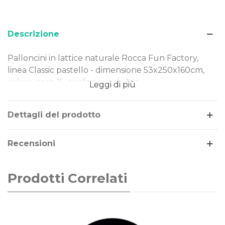
Descrizione
Palloncini in lattice naturale Rocca Fun Factory,
linea Classic pastello - dimensione 53x250x160cm,
colore nero 15, confezione da 1pz.
Leggi di più
Dimensione: 53x250x160cm
Tipo Colore: pastello
Dettagli del prodotto
Colore: nero 15
Gonfiaggio: aria
Recensioni
I nostri palloncini sono realizzati in lattice naturale,
rendendoli una scelta ideale per ogni evento.
Prodotti Correlati
Perfetti per decorazioni di piccole e grandi
dimensioni, offrono qualità e versatilità in ogni
occasione.