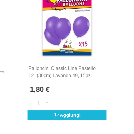
1902. Si distinguono per la qualità eccezionale e la
produzione Made in Italy, sinonimo di maestria
artigianale e attenzione ai dettagli.
Palloncini Classic Line Pastello
12" (30cm) Lavanda 49, 15pz.
1,80 €
-
+
Aggiungi