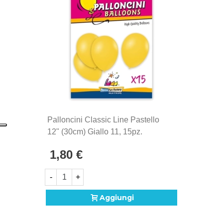
palloncini Rocca Fun Factory, prodotti in Italia dal
1902. Si distinguono per la qualità eccezionale e la
produzione Made in Italy, sinonimo di maestria
artigianale e attenzione ai dettagli.
Palloncini Classic Line Pastello
12" (30cm) Giallo 11, 15pz.
1,80 €
-
+
Aggiungi