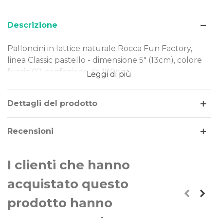
Descrizione
Palloncini in lattice naturale Rocca Fun Factory,
linea Classic pastello - dimensione 5" (13cm), colore
fucsia 07, confezione da 100pz.
Leggi di più
Dimensione: 5" (13cm)
Tipo Colore: pastello
Dettagli del prodotto
Colore: fucsia 07
Gonfiaggio: aria
Recensioni
I nostri palloncini sono realizzati in lattice naturale,
rendendoli una scelta ideale per ogni evento.
I clienti che hanno
Perfetti per decorazioni di piccole e grandi
dimensioni, offrono qualità e versatilità in ogni
acquistato questo
occasione.
prodotto hanno
La linea di palloncini Classic Line sono gli storici