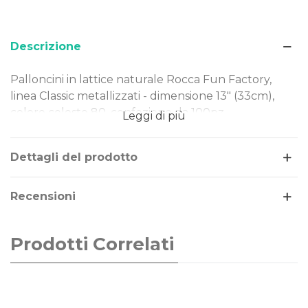
Descrizione
Palloncini in lattice naturale Rocca Fun Factory,
linea Classic metallizzati - dimensione 13" (33cm),
colore celeste 80, confezione da 100pz.
Leggi di più
Dimensione: 13" (33cm)
Tipo Colore: metallizzati
Dettagli del prodotto
Colore: celeste 80
Gonfiaggio: aria o elio
Recensioni
I nostri palloncini sono realizzati in lattice naturale,
rendendoli una scelta ideale per ogni evento.
Prodotti Correlati
Perfetti per decorazioni di piccole e grandi
dimensioni, offrono qualità e versatilità in ogni
occasione.