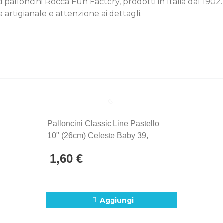
rici palloncini Rocca Fun Factory, prodotti in Italia dal 190
 artigianale e attenzione ai dettagli.
Palloncini Classic Line Pastello
10" (26cm) Celeste Baby 39,
20pz.
1,60 €
Aggiungi