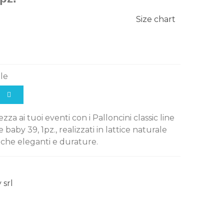
Size chart
ile
za ai tuoi eventi con i Palloncini classic line
baby 39, 1pz., realizzati in lattice naturale
iche eleganti e durature.
 srl