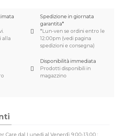
timata
Spedizione in giornata
garantita*
i.
*Lun-ven se ordini entro le
 alla
12:00pm (vedi pagina
spedizioni e consegna)
Disponibilità immediata
Prodotti disponibili in
ro
magazzino
nti
mer Care
dal Lunedi al Venerdì 9:00-13:00 ;