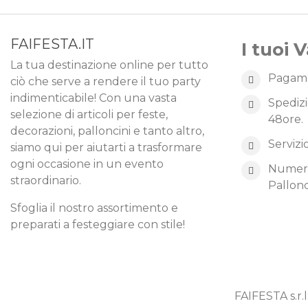
FAIFESTA.IT
I tuoi 
La tua destinazione online per tutto
Pagame
ciò che serve a rendere il tuo party
indimenticabile! Con una vasta
Spedizi
selezione di articoli per feste,
48ore.
decorazioni, palloncini e tanto altro,
Servizi
siamo qui per aiutarti a trasformare
ogni occasione in un evento
Numero 
straordinario.
Pallonc
Sfoglia il nostro assortimento e
preparati a festeggiare con stile!
FAIFESTA s.r.l