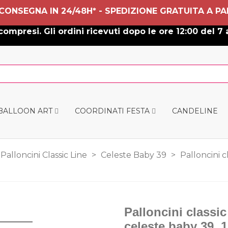
 CONSEGNA IN 24/48H* - SPEDIZIONE GRATUITA A PA
ompresi. Gli ordini ricevuti dopo le ore 12:00 del 7 
 BALLOON ART
COORDINATI FESTA
CANDELINE
Palloncini Classic Line
>
Celeste Baby 39
>
Palloncini c
Palloncini classic
celeste baby 39, 1