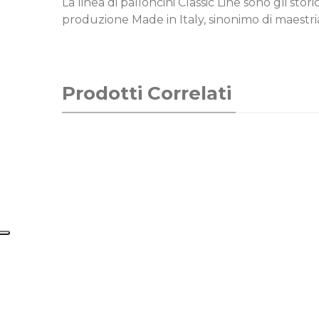
La linea di palloncini Classic Line sono gli sto
produzione Made in Italy, sinonimo di maestria
Prodotti Correlati