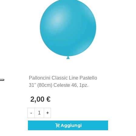
La linea di palloncini Classic Line sono gli storici
palloncini Rocca Fun Factory, prodotti in Italia dal
1902. Si distinguono per la qualità eccezionale e la
produzione Made in Italy, sinonimo di maestria
artigianale e attenzione ai dettagli.
Palloncini Classic Line Pastello
31" (80cm) Celeste 46, 1pz.
2,00 €
-
+
Aggiungi