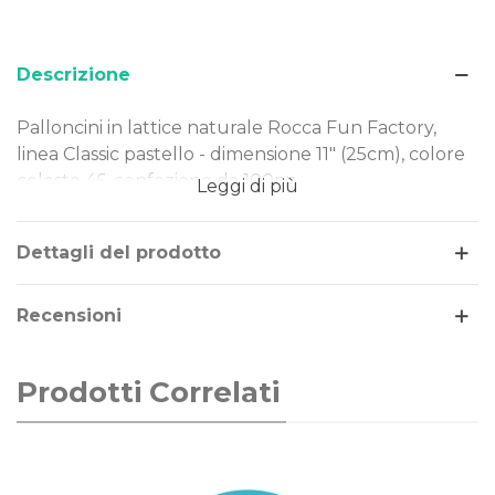
Descrizione
Palloncini in lattice naturale Rocca Fun Factory,
linea Classic pastello - dimensione 11" (25cm), colore
celeste 46, confezione da 100pz.
Leggi di più
Dimensione: 11" (25cm)
Tipo Colore: pastello
Dettagli del prodotto
Colore: celeste 46
Gonfiaggio: aria o elio
Recensioni
I nostri palloncini sono realizzati in lattice naturale,
rendendoli una scelta ideale per ogni evento.
Prodotti Correlati
Perfetti per decorazioni di piccole e grandi
dimensioni, offrono qualità e versatilità in ogni
occasione.